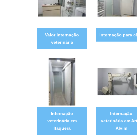
Valor internação
Internação para c
veterinária
Internação
Internação
veterinária em
veterinária em Ar
Itaquera
Alvim