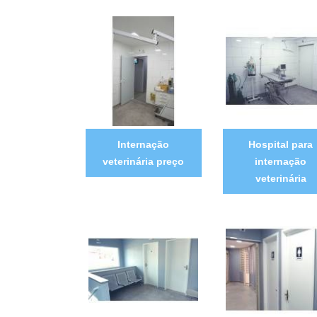
Internação
Hospital para
veterinária preço
internação
veterinária