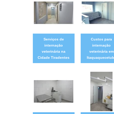
Serviços de
Custos para
internação
internação
veterinária na
veterinária em
Cidade Tiradentes
Itaquaquecetu