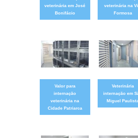
veterinária em José
veterinária na Vi
Bonifácio
Formosa
Valor para
Veterinária
internação
internação em S
veterinária na
Miguel Paulist
Cidade Patriarca