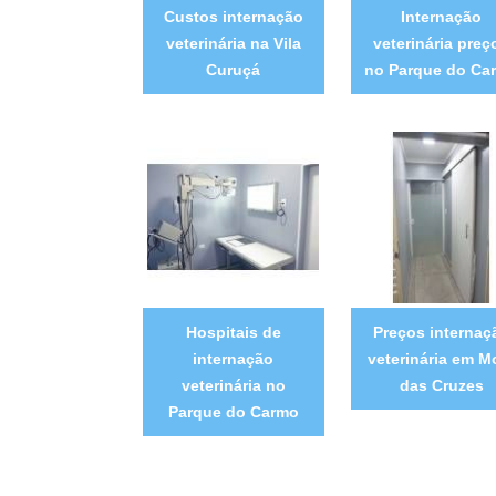
Custos internação
Internação
veterinária na Vila
veterinária preç
Curuçá
no Parque do Ca
Hospitais de
Preços internaç
internação
veterinária em M
veterinária no
das Cruzes
Parque do Carmo