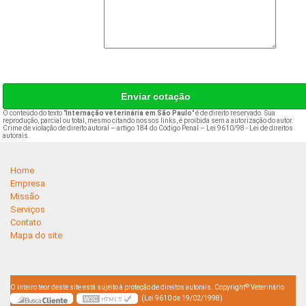
Enviar cotação
O conteúdo do texto "
Internação veterinária em São Paulo
" é de direito reservado. Sua
reprodução, parcial ou total, mesmo citando nossos links, é proibida sem a autorização do autor.
Crime de violação de direito autoral – artigo 184 do Código Penal –
Lei 9610/98 - Lei de direitos
autorais
.
Home
Empresa
Missão
Serviços
Contato
Mapa do site
©
O inteiro teor deste site está sujeito à proteção de direitos autorais. Copyright
Veterinário
(Lei 9610 de 19/02/1998)