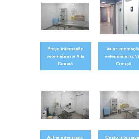
Preço internação
Valor internaçã
veterinária na Vila
veterinária na Vi
Curuçá
Curuçá
Achar internação
Custo internaç