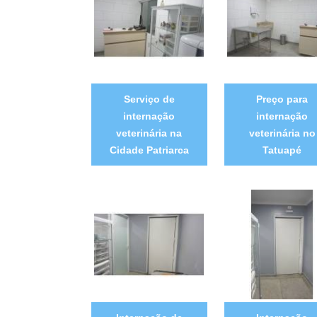
Serviço de
Preço para
internação
internação
veterinária na
veterinária no
Cidade Patriarca
Tatuapé