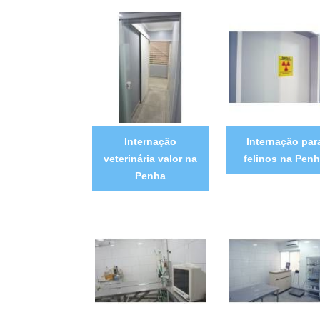
Internação
Internação par
veterinária valor na
felinos na Pen
Penha