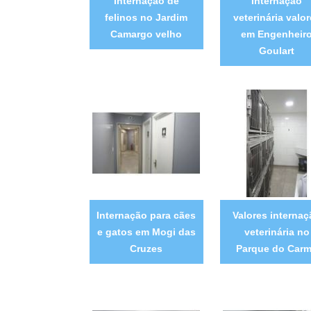
Internação de
Internação
felinos no Jardim
veterinária valo
Camargo velho
em Engenheir
Goulart
Internação para cães
Valores interna
e gatos em Mogi das
veterinária no
Cruzes
Parque do Car