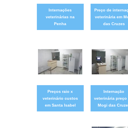
Internações
Preço de interna
veterinárias na
veterinária em M
Penha
das Cruzes
Preços raio x
Internação
veterinário custos
veterinária preço
em Santa Isabel
Mogi das Cruz