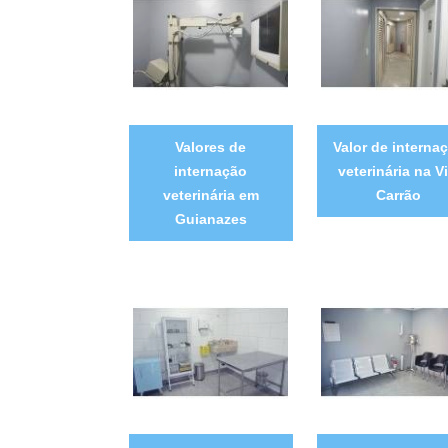
Valores de
Valor de interna
internação
veterinária na Vi
veterinária em
Carrão
Guianazes