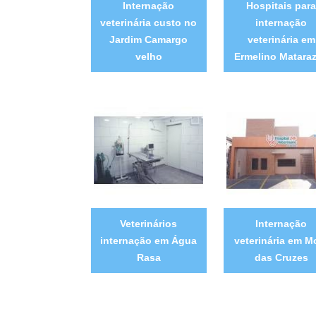
Internação
Hospitais par
veterinária custo no
internação
Jardim Camargo
veterinária em
velho
Ermelino Matara
Veterinários
Internação
internação em Água
veterinária em M
Rasa
das Cruzes