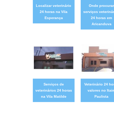
Localizar veterinário
Onde procura
24 horas na Vila
serviços veteriná
Esperança
24 horas em
Aricanduva
Serviços de
Veterinário 24 ho
veterinários 24 horas
valores no Itai
na Vila Matilde
Paulista