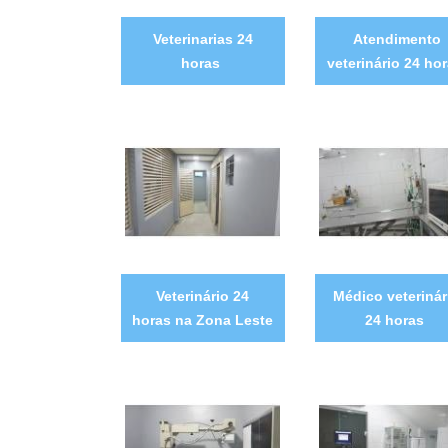
Veterinarias 24
Atendimento
horas
veterinário 24 ho
Veterinário 24
Médico veterinár
horas na Zona Leste
24 horas