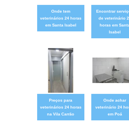
Onde tem
Encontrar servi
veterinários 24 horas
de veterinário 
em Santa Isabel
horas em Sant
Isabel
Preços para
Onde achar
veterinários 24 horas
veterinário 24 ho
na Vila Carrão
em Poá