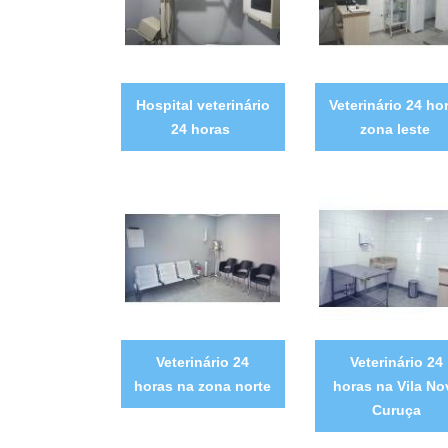
Hospital veterinário
Veterinário 24 ho
24 horas
zona leste
Veterinário 24
Veterinário 24
horas na zona norte
horas na Vila No
Curuça