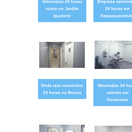
Veterinário 24 horas
Empresa veteriná
custo no Jardim
24 horas em
Iguatemi
Itaquaquecetu
Onde tem veterinário
Veterinário 24 ho
24 horas na Mooca
valores em
Guianazes