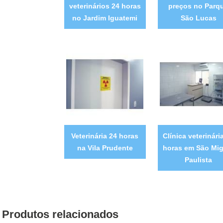
veterinários 24 horas
preços no Parq
no Jardim Iguatemi
São Lucas
Veterinária 24 horas
Clínica veterinári
na Vila Prudente
horas em São Mig
Paulista
Produtos relacionados