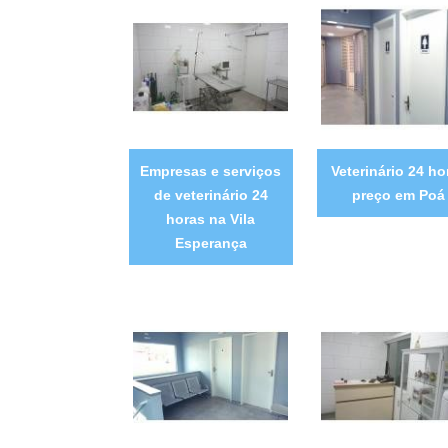
Empresas e serviços
Veterinário 24 ho
de veterinário 24
preço em Poá
horas na Vila
Esperança