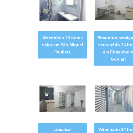
Veterinário 24 horas
Encontrar serviç
valor em São Miguel
veterinário 24 ho
Paulista
em Engenheir
Goulart
Localizar
Veterinário 24 ho