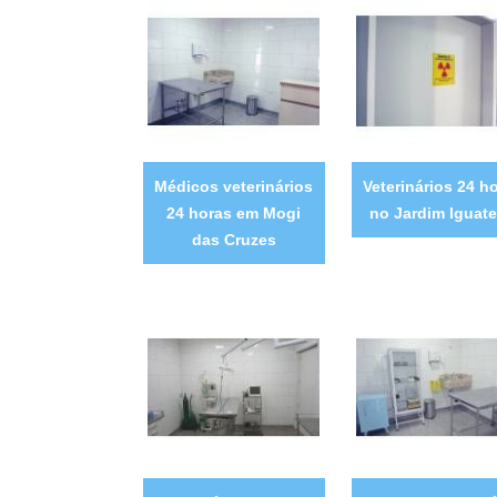
Médicos veterinários
Veterinários 24 h
24 horas em Mogi
no Jardim Iguat
das Cruzes