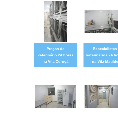
Preços de
Especialistas
veterinário 24 horas
veterinários 24 h
na Vila Curuçá
na Vila Matild