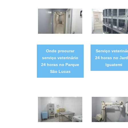
Onde procurar
Serviço veteriná
serviço veterinário
24 horas no Jar
24 horas no Parque
Iguatemi
São Lucas