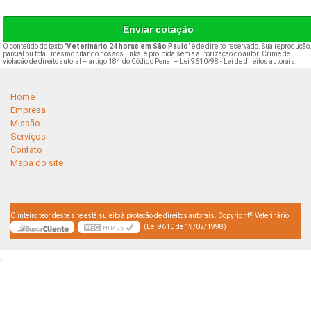
Enviar cotação
O conteúdo do texto "
Veterinário 24 horas em São Paulo
" é de direito reservado. Sua reprodução
parcial ou total, mesmo citando nossos links, é proibida sem a autorização do autor. Crime de
violação de direito autoral – artigo 184 do Código Penal –
Lei 9610/98 - Lei de direitos autorais
.
Home
Empresa
Missão
Serviços
Contato
Mapa do site
©
O inteiro teor deste site está sujeito à proteção de direitos autorais. Copyright
Veterinário
(Lei 9610 de 19/02/1998)