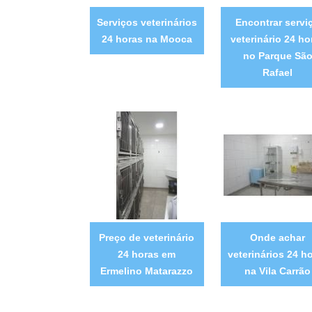
Serviços veterinários
Encontrar servi
24 horas na Mooca
veterinário 24 ho
no Parque Sã
Rafael
Preço de veterinário
Onde achar
24 horas em
veterinários 24 h
Ermelino Matarazzo
na Vila Carrão