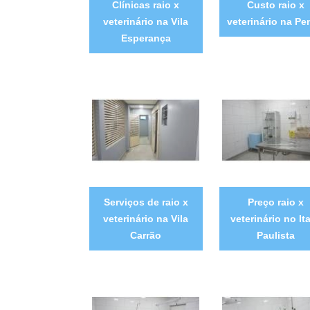
Clínicas raio x
Custo raio x
veterinário na Vila
veterinário na P
Esperança
Serviços de raio x
Preço raio x
veterinário na Vila
veterinário no It
Carrão
Paulista