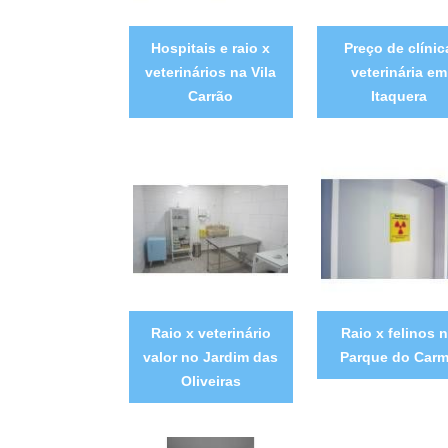
Hospitais e raio x
Preço de clínic
veterinários na Vila
veterinária em
Carrão
Itaquera
Raio x veterinário
Raio x felinos 
valor no Jardim das
Parque do Car
Oliveiras