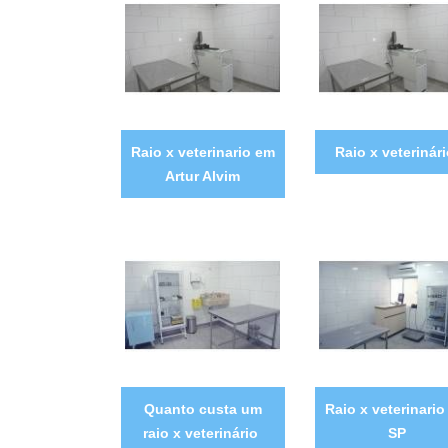
Raio x veterinario em
Raio x veterinár
Artur Alvim
Quanto custa um
Raio x veterinario
raio x veterinário
SP