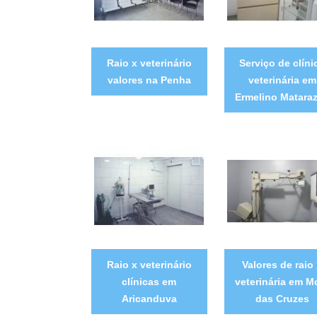
Raio x veterinário
Serviço de clíni
valores na Penha
veterinária em
Ermelino Matara
Raio x veterinário
Valores de raio
clínicas em
veterinária em M
Aricanduva
das Cruzes