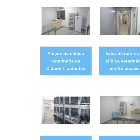
Preços de clínica
Valor de raio x 
veterinária na
clínica veterinár
Cidade Tiradentes
em Guianazes