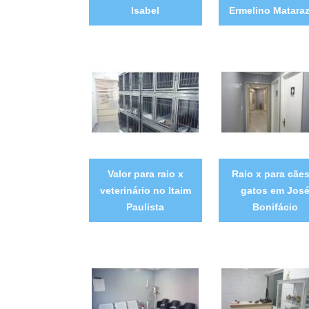
Isabel
Ermelino Matara
Valor para raio x
Raio x para cães
veterinário no Itaim
gatos em Jos
Paulista
Bonifácio