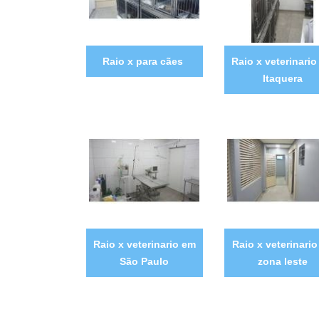
Raio x para cães
Raio x veterinario
Itaquera
Raio x veterinario em
Raio x veterinario
São Paulo
zona leste