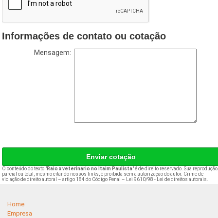
Informações de contato ou cotação
Mensagem:
Enviar cotação
O conteúdo do texto "
Raio x veterinario no Itaim Paulista
" é de direito reservado. Sua reprodução
parcial ou total, mesmo citando nossos links, é proibida sem a autorização do autor. Crime de
violação de direito autoral – artigo 184 do Código Penal –
Lei 9610/98 - Lei de direitos autorais
.
Home
Empresa