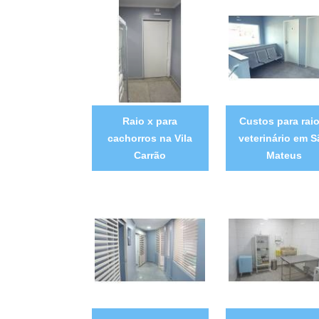
Raio x para
Custos para raio
cachorros na Vila
veterinário em 
Carrão
Mateus