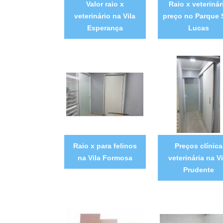
Valor raio x
Raio x veterinár
veterinário na Vila
preço no Parque 
Esperança
Lucas
Raio x para felinos
Preços clínica
na Vila Formosa
veterinária na Vi
Prudente