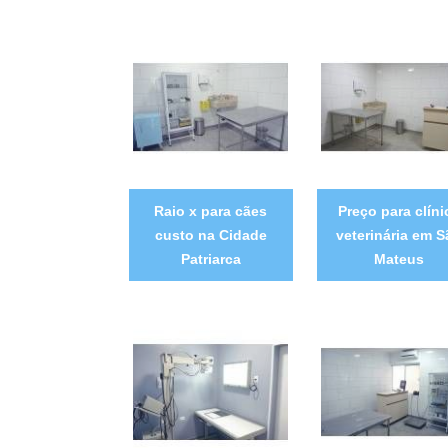
Raio x para cães
Preço para clíni
custo na Cidade
veterinária em S
Patriarca
Mateus