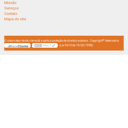
Missão
Serviços
Contato
Mapa do site
©
O inteiro teor deste site está sujeito à proteção de direitos autorais. Copyright
Veterinário
(Lei 9610 de 19/02/1998)