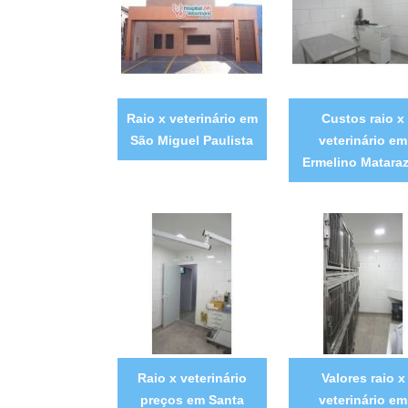
Raio x veterinário em
Custos raio x
São Miguel Paulista
veterinário em
Ermelino Matara
Raio x veterinário
Valores raio x
preços em Santa
veterinário em