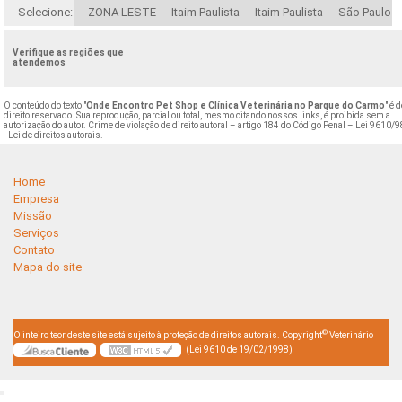
Selecione:
ZONA LESTE
Itaim Paulista
Itaim Paulista
São Paulo
Verifique as regiões que
atendemos
O conteúdo do texto "
Onde Encontro Pet Shop e Clínica Veterinária no Parque do Carmo
" é 
direito reservado. Sua reprodução, parcial ou total, mesmo citando nossos links, é proibida sem a
autorização do autor. Crime de violação de direito autoral – artigo 184 do Código Penal –
Lei 9610/9
- Lei de direitos autorais
.
Home
Empresa
Missão
Serviços
Contato
Mapa do site
©
O inteiro teor deste site está sujeito à proteção de direitos autorais. Copyright
Veterinário
(Lei 9610 de 19/02/1998)