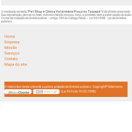
O conteúdo do texto "
Pet Shop e Clínica Veterinária Preço no Tatuapé
" é de direito reservado.
Sua reprodução, parcial ou total, mesmo citando nossos links, é proibida sem a autorização do autor
Crime de violação de direito autoral – artigo 184 do Código Penal –
Lei 9610/98 - Lei de direitos
autorais
.
Home
Empresa
Missão
Serviços
Contato
Mapa do site
©
O inteiro teor deste site está sujeito à proteção de direitos autorais. Copyright
Veterinário
(Lei 9610 de 19/02/1998)