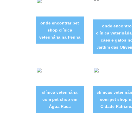
onde encontrar pet
onde encontro
shop clínica
clínica veterinári
veterinária na Penha
cães e gatos n
Jardim das Olivei
clínica veterinária
clínicas veterinár
com pet shop em
com pet shop n
Água Rasa
Cidade Patriarc