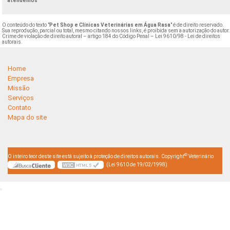
atendemos
O conteúdo do texto "
Pet Shop e Clínicas Veterinárias em Água Rasa
" é de direito reservado.
Sua reprodução, parcial ou total, mesmo citando nossos links, é proibida sem a autorização do autor
Crime de violação de direito autoral – artigo 184 do Código Penal –
Lei 9610/98 - Lei de direitos
autorais
.
Home
Empresa
Missão
Serviços
Contato
Mapa do site
©
O inteiro teor deste site está sujeito à proteção de direitos autorais. Copyright
Veterinário
(Lei 9610 de 19/02/1998)