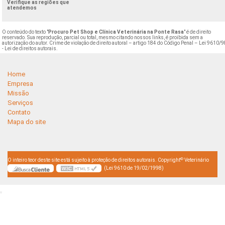
Verifique as regiões que
atendemos
O conteúdo do texto "
Procuro Pet Shop e Clínica Veterinária na Ponte Rasa
" é de direito
reservado. Sua reprodução, parcial ou total, mesmo citando nossos links, é proibida sem a
autorização do autor. Crime de violação de direito autoral – artigo 184 do Código Penal –
Lei 9610/9
- Lei de direitos autorais
.
Home
Empresa
Missão
Serviços
Contato
Mapa do site
©
O inteiro teor deste site está sujeito à proteção de direitos autorais. Copyright
Veterinário
(Lei 9610 de 19/02/1998)