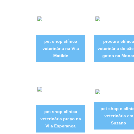
pet shop clínica
procuro clínica
veterinária na Vila
veterinária de cãe
Matilde
gatos na Mooc
pet shop e clíni
pet shop clínica
veterinária em
veterinária preço na
Suzano
Vila Esperança