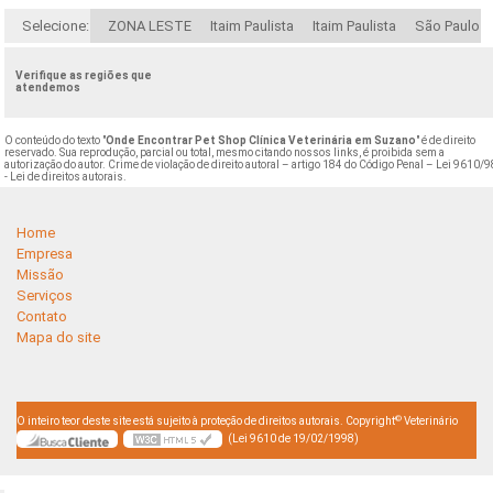
Selecione:
ZONA LESTE
Itaim Paulista
Itaim Paulista
São Paulo
Verifique as regiões que
atendemos
O conteúdo do texto "
Onde Encontrar Pet Shop Clínica Veterinária em Suzano
" é de direito
reservado. Sua reprodução, parcial ou total, mesmo citando nossos links, é proibida sem a
autorização do autor. Crime de violação de direito autoral – artigo 184 do Código Penal –
Lei 9610/9
- Lei de direitos autorais
.
Home
Empresa
Missão
Serviços
Contato
Mapa do site
©
O inteiro teor deste site está sujeito à proteção de direitos autorais. Copyright
Veterinário
(Lei 9610 de 19/02/1998)