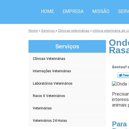
HOME
EMPRESA
MISSÃO
SERV
Home
»
Serviços
»
Clínicas veterinárias
»
clínica veterinária de 
Onde
Serviços
Ras
Clínicas Veterinárias
Gostou? c
Internações Veterinárias
Laboratórios Veterinários
Precisan
Raios X Veterinários
interess
animais 
Veterinárias
Veterinários 24 Horas
Para