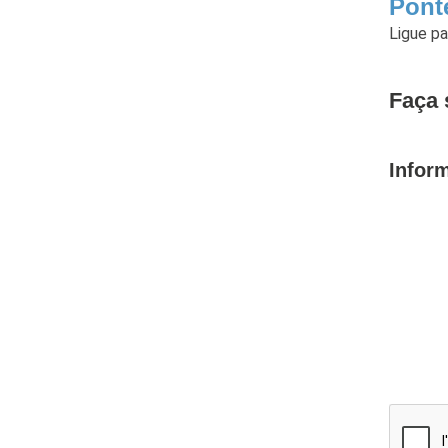
Pont
Ligue p
Faça 
Infor