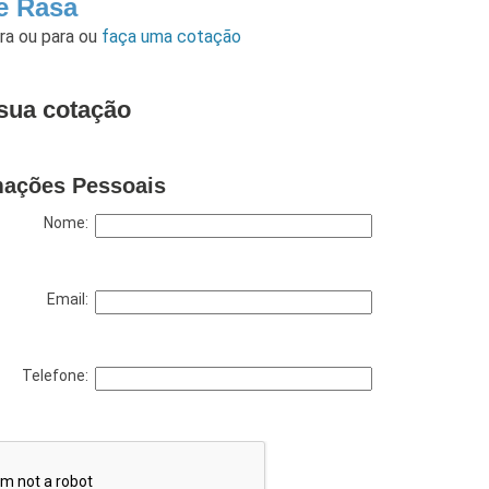
e Rasa
ara
ou para
ou
faça uma cotação
sua cotação
mações Pessoais
Nome:
Email:
Telefone: