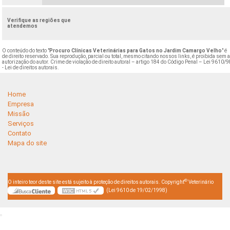
Verifique as regiões que
atendemos
O conteúdo do texto "
Procuro Clínicas Veterinárias para Gatos no Jardim Camargo Velho
" é
de direito reservado. Sua reprodução, parcial ou total, mesmo citando nossos links, é proibida sem 
autorização do autor. Crime de violação de direito autoral – artigo 184 do Código Penal –
Lei 9610/9
- Lei de direitos autorais
.
Home
Empresa
Missão
Serviços
Contato
Mapa do site
©
O inteiro teor deste site está sujeito à proteção de direitos autorais. Copyright
Veterinário
(Lei 9610 de 19/02/1998)