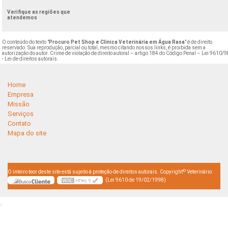
Verifique as regiões que
atendemos
O conteúdo do texto "
Procuro Pet Shop e Clínica Veterinária em Água Rasa
" é de direito
reservado. Sua reprodução, parcial ou total, mesmo citando nossos links, é proibida sem a
autorização do autor. Crime de violação de direito autoral – artigo 184 do Código Penal –
Lei 9610/9
- Lei de direitos autorais
.
Home
Empresa
Missão
Serviços
Contato
Mapa do site
©
O inteiro teor deste site está sujeito à proteção de direitos autorais. Copyright
Veterinário
(Lei 9610 de 19/02/1998)