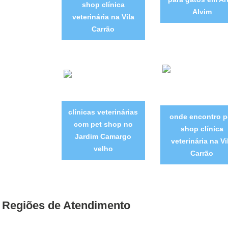
shop clínica
Alvim
veterinária na Vila
Carrão
clínicas veterinárias
onde encontro p
com pet shop no
shop clínica
Jardim Camargo
veterinária na Vi
velho
Carrão
Regiões de Atendimento