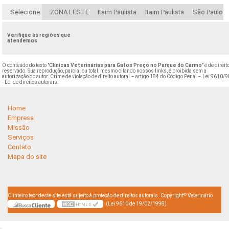
Selecione:
ZONA LESTE
Itaim Paulista
Itaim Paulista
São Paulo
Verifique as regiões que
atendemos
O conteúdo do texto "
Clínicas Veterinárias para Gatos Preço no Parque do Carmo
" é de direit
reservado. Sua reprodução, parcial ou total, mesmo citando nossos links, é proibida sem a
autorização do autor. Crime de violação de direito autoral – artigo 184 do Código Penal –
Lei 9610/9
- Lei de direitos autorais
.
Home
Empresa
Missão
Serviços
Contato
Mapa do site
©
O inteiro teor deste site está sujeito à proteção de direitos autorais. Copyright
Veterinário
(Lei 9610 de 19/02/1998)