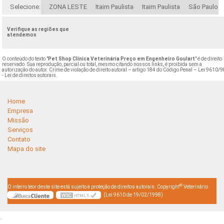
Selecione:
ZONA LESTE
Itaim Paulista
Itaim Paulista
São Paulo
Verifique as regiões que
atendemos
O conteúdo do texto "
Pet Shop Clínica Veterinária Preço em Engenheiro Goulart
" é de direito
reservado. Sua reprodução, parcial ou total, mesmo citando nossos links, é proibida sem a
autorização do autor. Crime de violação de direito autoral – artigo 184 do Código Penal –
Lei 9610/9
- Lei de direitos autorais
.
Home
Empresa
Missão
Serviços
Contato
Mapa do site
©
O inteiro teor deste site está sujeito à proteção de direitos autorais. Copyright
Veterinário
(Lei 9610 de 19/02/1998)