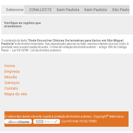
Selecione:
ZONA LESTE
Itaim Paulista
Itaim Paulista
São Paulo
Verifique as regiões que
atendemos
O conteúdo do texto "
Onde Encontrar Clínicas Veterinárias para Gatos em São Miguel
Paulista
" é de direito reservado. Sua reprodução, parcial ou total, mesmo citando nossos links, é
proibida sem a autorização do autor. Crime de violação de direito autoral – artigo 184 do Código
Penal –
Lei 9610/98 - Lei de direitos autorais
.
Home
Empresa
Missão
Serviços
Contato
Mapa do site
©
O inteiro teor deste site está sujeito à proteção de direitos autorais. Copyright
Veterinário
(Lei 9610 de 19/02/1998)