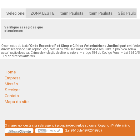
Selecione:
ZONA LESTE
Itaim Paulista
Itaim Paulista
São Paulo
Verifique as regiões que
atendemos
O conteúdo do texto "
Onde Encontro Pet Shop e Clínica Veterinária no Jardim Iguatemi
" é de
direito reservado. Sua reprodução, parcial ou total, mesmo citando nossos links, é proibida sem a
autorização do autor. Crime de violação de direito autoral – artigo 184 do Código Penal –
Lei 9610/9
- Lei de direitos autorais
.
Home
Empresa
Missão
Serviços
Contato
Mapa do site
©
O inteiro teor deste site está sujeito à proteção de direitos autorais. Copyright
Veterinário
(Lei 9610 de 19/02/1998)