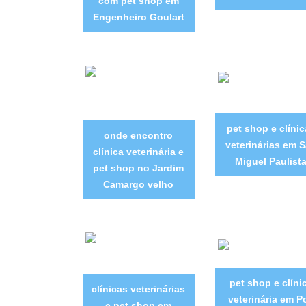
com pet shop em
Engenheiro Goulart
pet shop e clínic
onde encontro
veterinárias em 
clínica veterinária e
Miguel Paulist
pet shop no Jardim
Camargo velho
pet shop e clíni
clínicas veterinárias
veterinária em P
e pet shop em