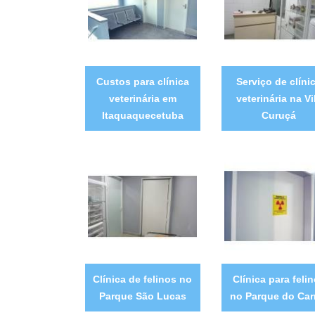
Custos para clínica
Serviço de clíni
veterinária em
veterinária na Vi
Itaquaquecetuba
Curuçá
Clínica de felinos no
Clínica para feli
Parque São Lucas
no Parque do Ca