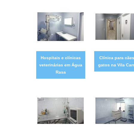
Hospitais e clínicas
Clínica para cães
veterinárias em Água
gatos na Vila Car
Rasa