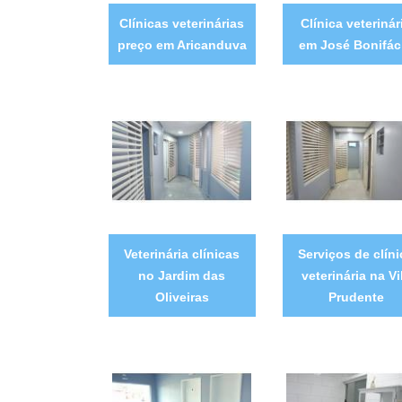
Clínicas veterinárias
Clínica veterinár
preço em Aricanduva
em José Bonifác
Veterinária clínicas
Serviços de clíni
no Jardim das
veterinária na Vi
Oliveiras
Prudente