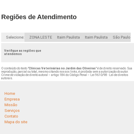
Regiões de Atendimento
Selecione:
ZONA LESTE
Itaim Paulista
Itaim Paulista
São Paulo
Verifique as regiões que
atendemos
O conteúdo do texto "
Clínicas Veterinárias no Jardim das Oliveiras
" é de direito reservado. Sua
reprodução, parcial ou total, mesmo citando nossos links, é proibida sem a autorização do autor.
Crime de violação de direito autoral – artigo 184 do Código Penal –
Lei 9610/98 - Lei de direitos
autorais
.
Home
Empresa
Missão
Serviços
Contato
Mapa do site