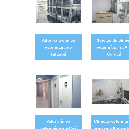
Valor para clínica
Serviço de clíni
veterinária no
veterinária na Vi
Tatuapé
Curuçá
Valor clínica
Clínicas veterinár
veterinária em Poá
preço em Aricand