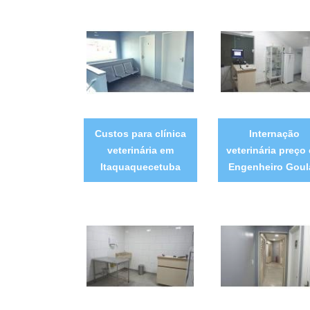
Custos para clínica
Internação
veterinária em
veterinária preço
Itaquaquecetuba
Engenheiro Goul