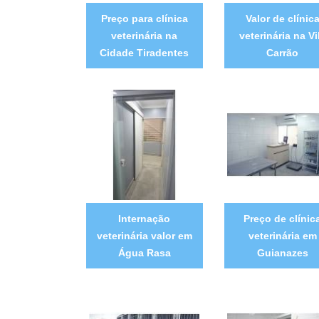
Preço para clínica
Valor de clínic
veterinária na
veterinária na Vi
Cidade Tiradentes
Carrão
Internação
Preço de clínic
veterinária valor em
veterinária em
Água Rasa
Guianazes