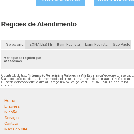
Regiões de Atendimento
Selecione:
ZONA LESTE
Itaim Paulista
Itaim Paulista
São Paulo
Verifique as regiões que
atendemos
O conteúdo do texto "
Internação Veterinária Valores na Vila Esperança
" é de direito reservado
Sua reprodução, parcial ou total, mesmo citando nossos links, é proibida sem a autorização do autor
Crime de violação de direito autoral – artigo 184 do Código Penal –
Lei 9610/98 - Lei de direitos
autorais
.
Home
Empresa
Missão
Serviços
Contato
Mapa do site