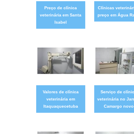
Preço de clínica
Clínicas veterinár
veterinária em Santa
preço em Água R
Isabel
Valores de clínica
Serviço de clíni
veterinária em
veterinária no Jar
Itaquaquecetuba
Camargo novo