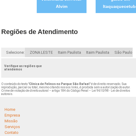
Alvim
Itaquaquecetub
Regiões de Atendimento
Selecione:
ZONA LESTE
Itaim Paulista
Itaim Paulista
São Paulo
Verifique as regiões que
atendemos
O conteúdo do texto "
Clínica de Felinos no Parque São Rafael
" é de direito reservado. Sua
reprodução, parcial ou total, mesmo citando nossos links, é proibida sem a autorização do autor.
Crime de violação de direito autoral – artigo 184 do Código Penal –
Lei 9610/98 - Lei de direitos
autorais
.
Home
Empresa
Missão
Serviços
Contato