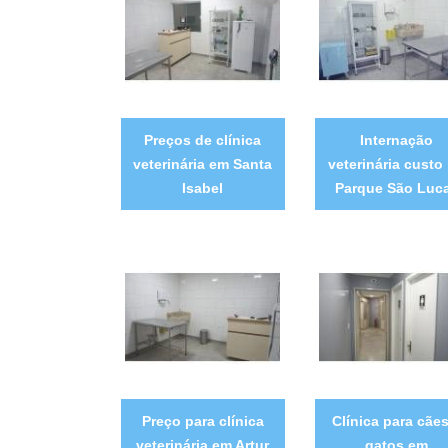
Preços de clínica
Internação
veterinária em Santa
veterinária custo
Isabel
Parque São Luc
Preço para clínica
Clínica para cães
veterinária em Artur
gatos em