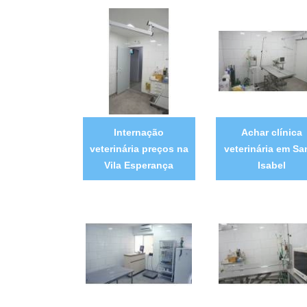
Internação
Achar clínica
veterinária preços na
veterinária em Sa
Vila Esperança
Isabel