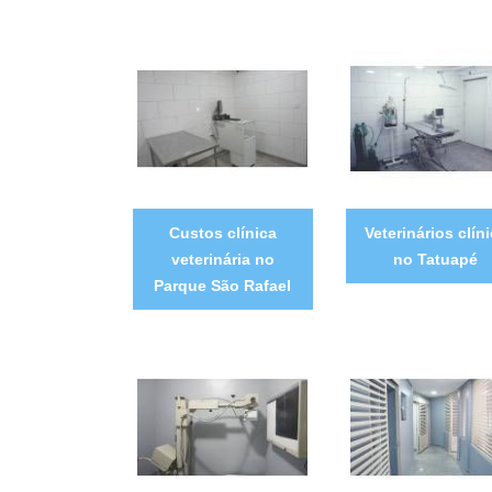
Custos clínica
Veterinários clín
veterinária no
no Tatuapé
Parque São Rafael