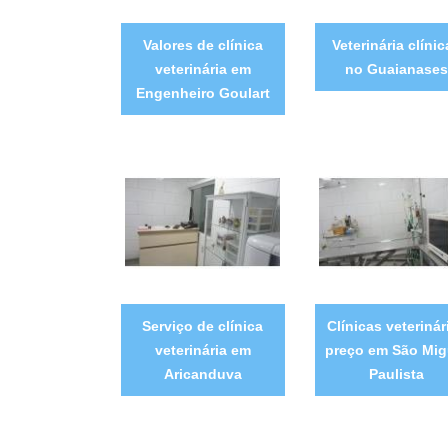
Valores de clínica
Veterinária clíni
veterinária em
no Guaianases
Engenheiro Goulart
Serviço de clínica
Clínicas veterinár
veterinária em
preço em São Mig
Aricanduva
Paulista