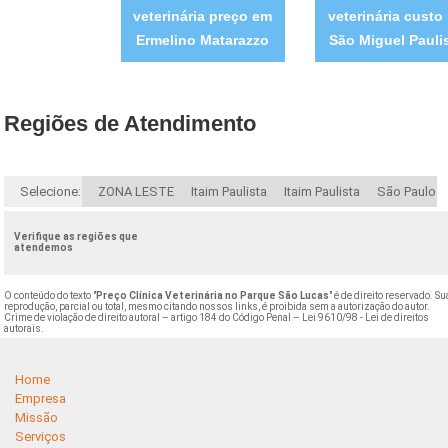
veterinária preço em
veterinária custo
Ermelino Matarazzo
São Miguel Pauli
Regiões de Atendimento
Selecione:
ZONA LESTE
Itaim Paulista
Itaim Paulista
São Paulo
Verifique as regiões que
atendemos
O conteúdo do texto "
Preço Clínica Veterinária no Parque São Lucas
" é de direito reservado. Su
reprodução, parcial ou total, mesmo citando nossos links, é proibida sem a autorização do autor.
Crime de violação de direito autoral – artigo 184 do Código Penal –
Lei 9610/98 - Lei de direitos
autorais
.
Home
Empresa
Missão
Serviços