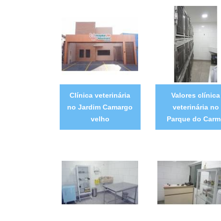
Clínica veterinária
Valores clínica
no Jardim Camargo
veterinária no
velho
Parque do Carm