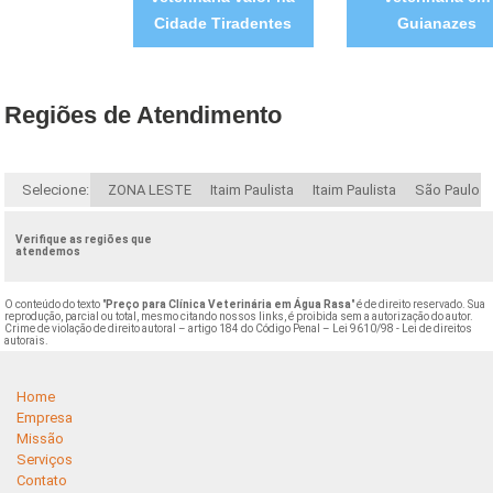
Cidade Tiradentes
Guianazes
Regiões de Atendimento
Selecione:
ZONA LESTE
Itaim Paulista
Itaim Paulista
São Paulo
Verifique as regiões que
atendemos
O conteúdo do texto "
Preço para Clínica Veterinária em Água Rasa
" é de direito reservado. Sua
reprodução, parcial ou total, mesmo citando nossos links, é proibida sem a autorização do autor.
Crime de violação de direito autoral – artigo 184 do Código Penal –
Lei 9610/98 - Lei de direitos
autorais
.
Home
Empresa
Missão
Serviços
Contato