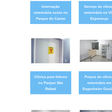
Internação
Serviço de clíni
veterinária custo no
veterinária na Vi
Parque do Carmo
Esperança
Clínica para felinos
Preços de clíni
no Parque São
veterinária em
Rafael
Engenheiro Goul