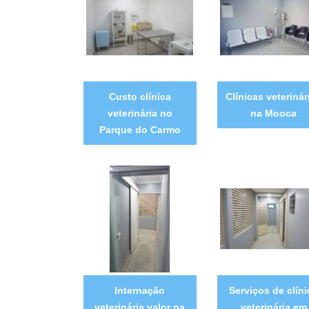
Custo clínica
Clínicas veterinár
veterinária no
na Mooca
Parque do Carmo
Internação
Serviços de clíni
veterinária valor na
veterinária em