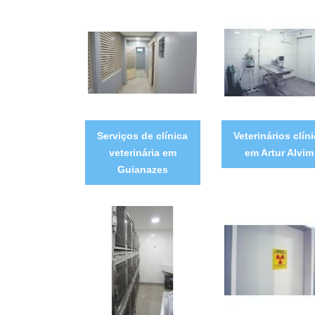
Serviços de clínica
Veterinários clín
veterinária em
em Artur Alvim
Guianazes