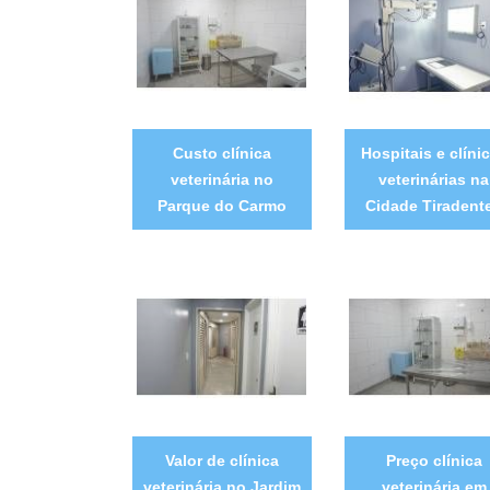
Custo clínica
Hospitais e clíni
veterinária no
veterinárias na
Parque do Carmo
Cidade Tiradent
Valor de clínica
Preço clínica
veterinária no Jardim
veterinária em