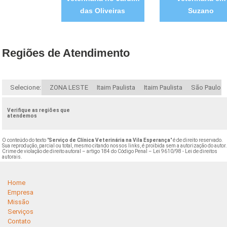
das Oliveiras
Suzano
Regiões de Atendimento
Selecione:
ZONA LESTE
Itaim Paulista
Itaim Paulista
São Paulo
Verifique as regiões que
atendemos
O conteúdo do texto "
Serviço de Clínica Veterinária na Vila Esperança
" é de direito reservado.
Sua reprodução, parcial ou total, mesmo citando nossos links, é proibida sem a autorização do autor
Crime de violação de direito autoral – artigo 184 do Código Penal –
Lei 9610/98 - Lei de direitos
autorais
.
Home
Empresa
Missão
Serviços
Contato