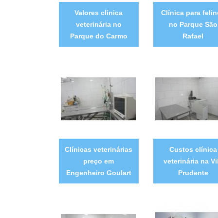
Valores clínica
Clínica para feli
veterinária no
no Parque São
Parque do Carmo
Rafael
Clínicas veterinárias
Custos clínica
preço em
veterinária na Vi
Engenheiro Goulart
Prudente