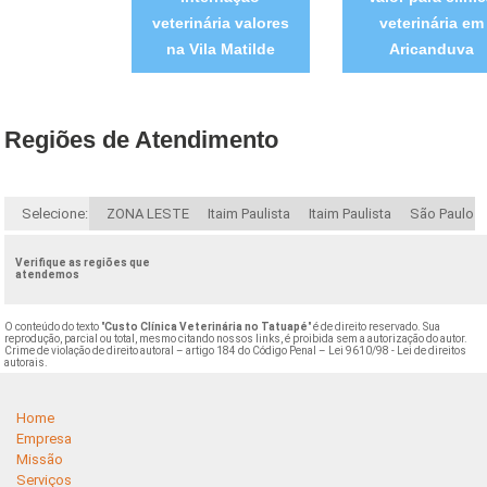
veterinária valores
veterinária em
na Vila Matilde
Aricanduva
Regiões de Atendimento
Selecione:
ZONA LESTE
Itaim Paulista
Itaim Paulista
São Paulo
Verifique as regiões que
atendemos
O conteúdo do texto "
Custo Clínica Veterinária no Tatuapé
" é de direito reservado. Sua
reprodução, parcial ou total, mesmo citando nossos links, é proibida sem a autorização do autor.
Crime de violação de direito autoral – artigo 184 do Código Penal –
Lei 9610/98 - Lei de direitos
autorais
.
Home
Empresa
Missão
Serviços