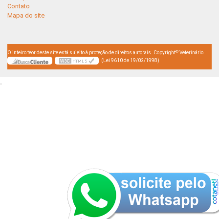
Contato
Mapa do site
©
O inteiro teor deste site está sujeito à proteção de direitos autorais. Copyright
Veterinário
(Lei 9610 de 19/02/1998)