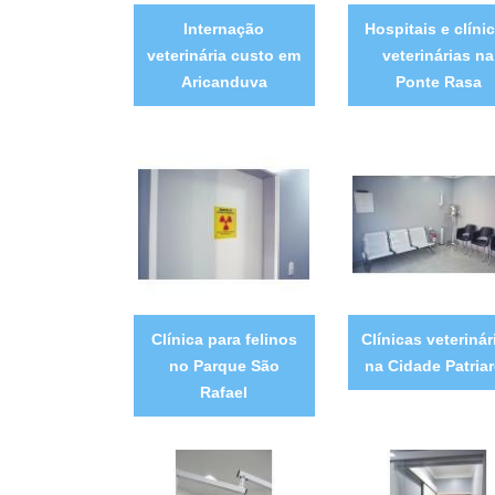
Internação
Hospitais e clíni
veterinária custo em
veterinárias na
Aricanduva
Ponte Rasa
Clínica para felinos
Clínicas veterinár
no Parque São
na Cidade Patria
Rafael