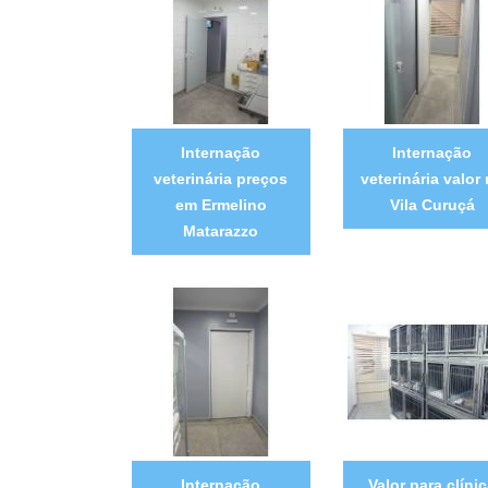
Internação
Internação
veterinária preços
veterinária valor
em Ermelino
Vila Curuçá
Matarazzo
Internação
Valor para clíni