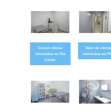
Custos clínica
Valor de clínic
veterinária na Vila
veterinária em P
Carrão