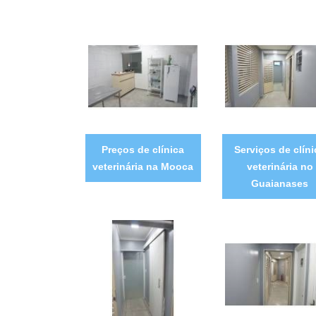
Preços de clínica
Serviços de clíni
veterinária na Mooca
veterinária no
Guaianases