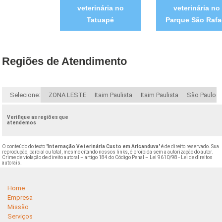
veterinária no
veterinária no
Tatuapé
Parque São Rafa
Regiões de Atendimento
Selecione:
ZONA LESTE
Itaim Paulista
Itaim Paulista
São Paulo
Verifique as regiões que
atendemos
O conteúdo do texto "
Internação Veterinária Custo em Aricanduva
" é de direito reservado. Sua
reprodução, parcial ou total, mesmo citando nossos links, é proibida sem a autorização do autor.
Crime de violação de direito autoral – artigo 184 do Código Penal –
Lei 9610/98 - Lei de direitos
autorais
.
Home
Empresa
Missão
Serviços