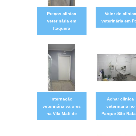
Preços clínica
Valor de clínic
veterinária em
veterinária em P
Itaquera
Internação
Achar clínica
veterinária valores
veterinária no
na Vila Matilde
Parque São Rafa