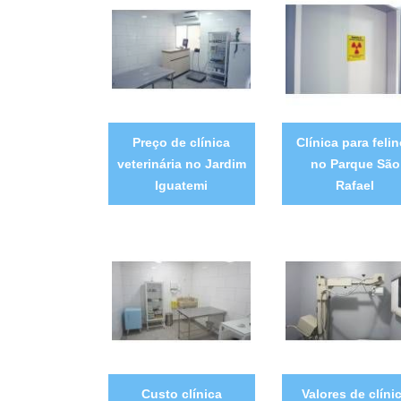
Preço de clínica
Clínica para feli
veterinária no Jardim
no Parque São
Iguatemi
Rafael
Custo clínica
Valores de clíni