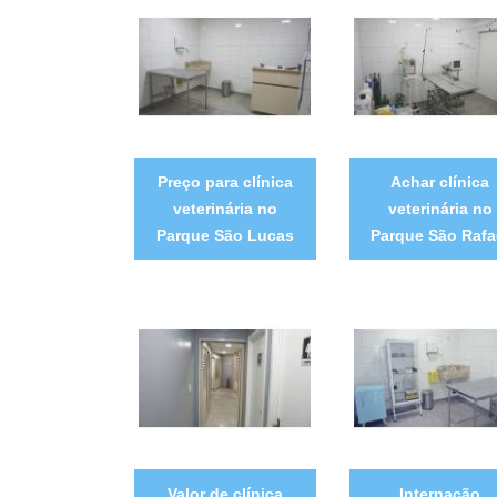
Preço para clínica
Achar clínica
veterinária no
veterinária no
Parque São Lucas
Parque São Rafa
Valor de clínica
Internação