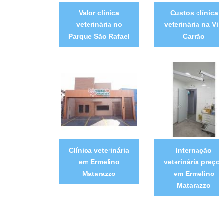
Valor clínica
Custos clínica
veterinária no
veterinária na Vi
Parque São Rafael
Carrão
Clínica veterinária
Internação
em Ermelino
veterinária preç
Matarazzo
em Ermelino
Matarazzo