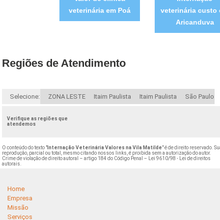
veterinária em Poá
veterinária custo
Aricanduva
Regiões de Atendimento
Selecione:
ZONA LESTE
Itaim Paulista
Itaim Paulista
São Paulo
Verifique as regiões que
atendemos
O conteúdo do texto "
Internação Veterinária Valores na Vila Matilde
" é de direito reservado. S
reprodução, parcial ou total, mesmo citando nossos links, é proibida sem a autorização do autor.
Crime de violação de direito autoral – artigo 184 do Código Penal –
Lei 9610/98 - Lei de direitos
autorais
.
Home
Empresa
Missão
Serviços