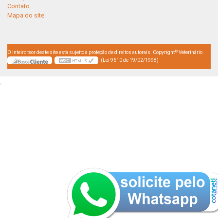
Contato
Mapa do site
©
O inteiro teor deste site está sujeito à proteção de direitos autorais. Copyright
Veterinário
(Lei 9610 de 19/02/1998)