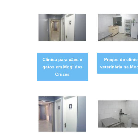
Clínica para cães e
Preços de clíni
gatos em Mogi das
veterinária na Mo
Cruzes