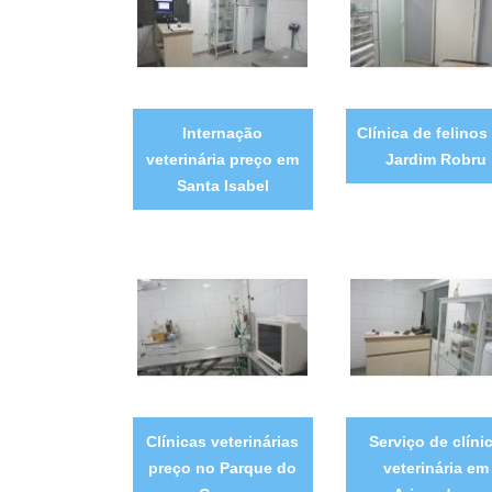
Internação
Clínica de felinos
veterinária preço em
Jardim Robru
Santa Isabel
Clínicas veterinárias
Serviço de clíni
preço no Parque do
veterinária em