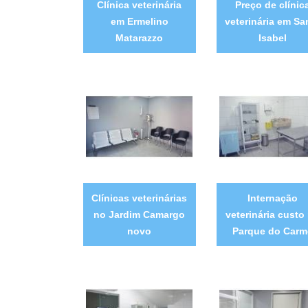
Clínica veterinária
Preço de clínic
em Ermelino
veterinária em Sa
Matarazzo
Isabel
Clínicas veterinárias
Internação
no Jardim Camargo
veterinária custo
novo
Parque do Carm