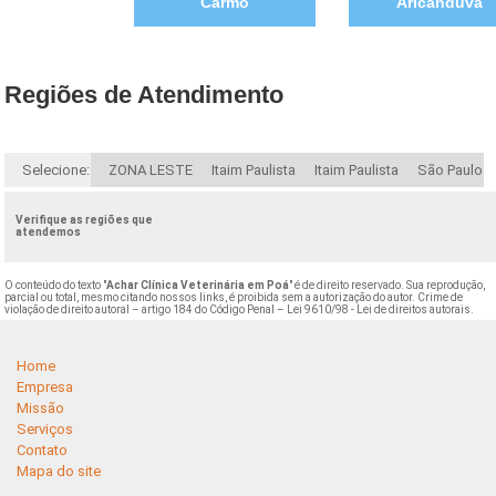
Carmo
Aricanduva
Regiões de Atendimento
Selecione:
ZONA LESTE
Itaim Paulista
Itaim Paulista
São Paulo
Verifique as regiões que
atendemos
O conteúdo do texto "
Achar Clínica Veterinária em Poá
" é de direito reservado. Sua reprodução,
parcial ou total, mesmo citando nossos links, é proibida sem a autorização do autor. Crime de
violação de direito autoral – artigo 184 do Código Penal –
Lei 9610/98 - Lei de direitos autorais
.
Home
Empresa
Missão
Serviços
Contato
Mapa do site