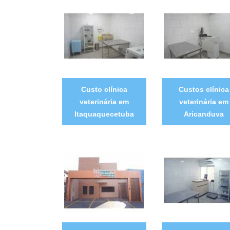
Custo clínica
Custos clínica
veterinária em
veterinária em
Itaquaquecetuba
Aricanduva