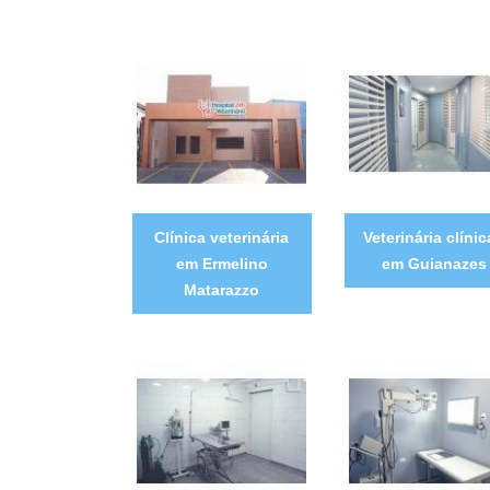
Clínica veterinária
Veterinária clíni
em Ermelino
em Guianazes
Matarazzo