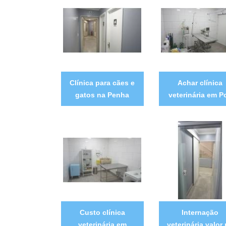
Clínica para cães e
Achar clínica
gatos na Penha
veterinária em P
Custo clínica
Internação
veterinária em
veterinária valor