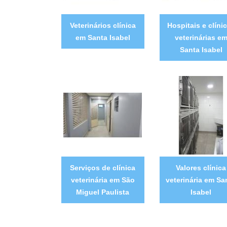
Veterinários clínica
Hospitais e clíni
em Santa Isabel
veterinárias e
Santa Isabel
Serviços de clínica
Valores clínica
veterinária em São
veterinária em Sa
Miguel Paulista
Isabel