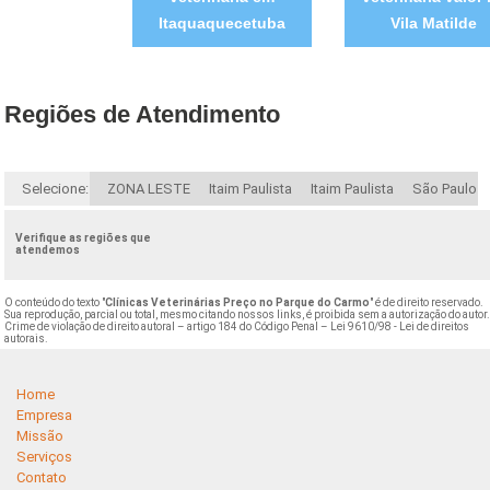
Itaquaquecetuba
Vila Matilde
Regiões de Atendimento
Selecione:
ZONA LESTE
Itaim Paulista
Itaim Paulista
São Paulo
Verifique as regiões que
atendemos
O conteúdo do texto "
Clínicas Veterinárias Preço no Parque do Carmo
" é de direito reservado.
Sua reprodução, parcial ou total, mesmo citando nossos links, é proibida sem a autorização do autor
Crime de violação de direito autoral – artigo 184 do Código Penal –
Lei 9610/98 - Lei de direitos
autorais
.
Home
Empresa
Missão
Serviços
Contato