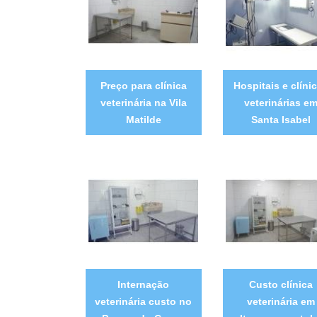
Preço para clínica
Hospitais e clíni
veterinária na Vila
veterinárias e
Matilde
Santa Isabel
Internação
Custo clínica
veterinária custo no
veterinária em