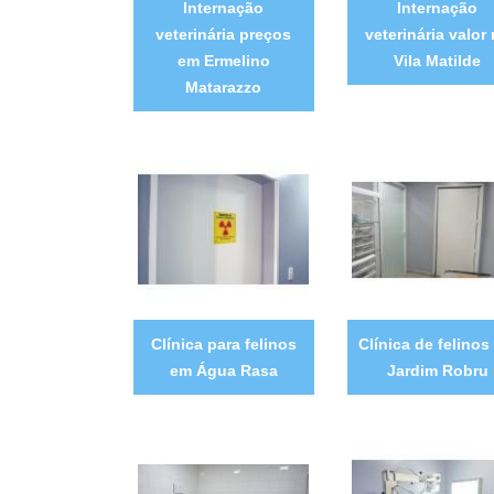
Internação
Internação
veterinária preços
veterinária valor
em Ermelino
Vila Matilde
Matarazzo
Clínica para felinos
Clínica de felinos
em Água Rasa
Jardim Robru