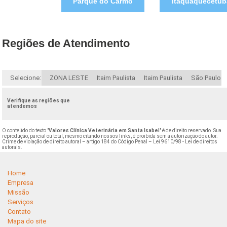
Parque do Carmo
Itaquaquecetub
Regiões de Atendimento
Selecione:
ZONA LESTE
Itaim Paulista
Itaim Paulista
São Paulo
Verifique as regiões que
atendemos
O conteúdo do texto "
Valores Clínica Veterinária em Santa Isabel
" é de direito reservado. Sua
reprodução, parcial ou total, mesmo citando nossos links, é proibida sem a autorização do autor.
Crime de violação de direito autoral – artigo 184 do Código Penal –
Lei 9610/98 - Lei de direitos
autorais
.
Home
Empresa
Missão
Serviços
Contato
Mapa do site