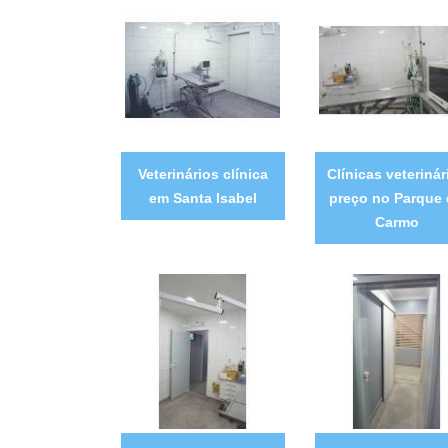
Veterinários clínica
Clínicas veterinár
em Santa Isabel
preço no Parque
Carmo