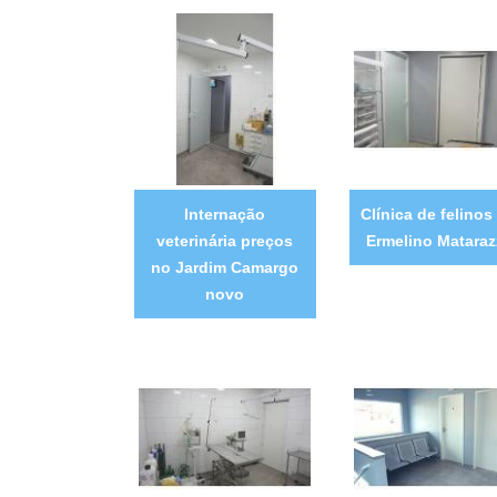
Internação
Clínica de felinos
veterinária preços
Ermelino Matara
no Jardim Camargo
novo