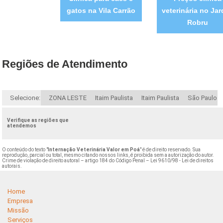
gatos na Vila Carrão
veterinária no Jar
Robru
Regiões de Atendimento
Selecione:
ZONA LESTE
Itaim Paulista
Itaim Paulista
São Paulo
Verifique as regiões que
atendemos
O conteúdo do texto "
Internação Veterinária Valor em Poá
" é de direito reservado. Sua
reprodução, parcial ou total, mesmo citando nossos links, é proibida sem a autorização do autor.
Crime de violação de direito autoral – artigo 184 do Código Penal –
Lei 9610/98 - Lei de direitos
autorais
.
Home
Empresa
Missão
Serviços