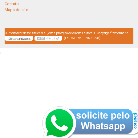
Contato
Mapa do site
©
O inteiro teor deste site está sujeito à proteção de direitos autorais. Copyright
Veterinário
(Lei 9610 de 19/02/1998)