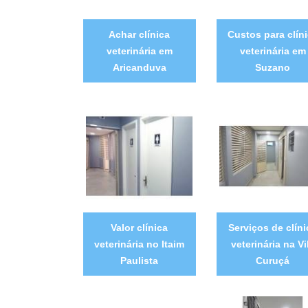
Achar clínica
Custos para clín
veterinária em
veterinária em
Aricanduva
Suzano
Valor clínica
Serviços de clíni
veterinária no Itaim
veterinária na Vi
Paulista
Curuçá