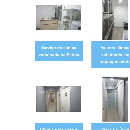
Serviço de clínica
Valores clínica
veterinária na Penha
veterinária em
Itaquaquecetub
Clínica para cães e
Preços clínica