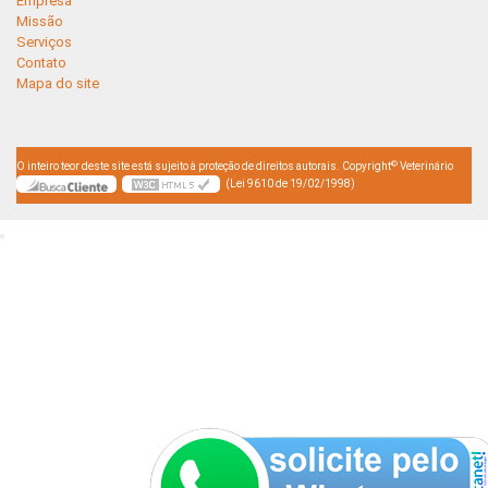
Empresa
Missão
Serviços
Contato
Mapa do site
©
O inteiro teor deste site está sujeito à proteção de direitos autorais. Copyright
Veterinário
(Lei 9610 de 19/02/1998)