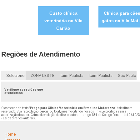
Custo clínica
Clínica para cães
veterinária na Vila
gatos na Vila Mati
Carrão
Regiões de Atendimento
Selecione:
ZONA LESTE
Itaim Paulista
Itaim Paulista
São Paulo
Verifique as regiões que
atendemos
O conteúdo do texto "
Preço para Clínica Veterinária em Ermelino Matarazzo
" é de direito
reservado. Sua reprodução, parcial ou total, mesmo citando nossos links, é proibida sem a
autorização do autor. Crime de violação de direito autoral – artigo 184 do Código Penal –
Lei 9610/9
- Lei de direitos autorais
.
Home