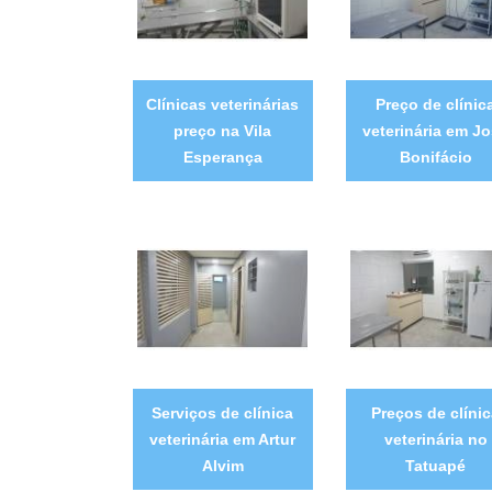
Clínicas veterinárias
Preço de clínic
preço na Vila
veterinária em J
Esperança
Bonifácio
Serviços de clínica
Preços de clíni
veterinária em Artur
veterinária no
Alvim
Tatuapé