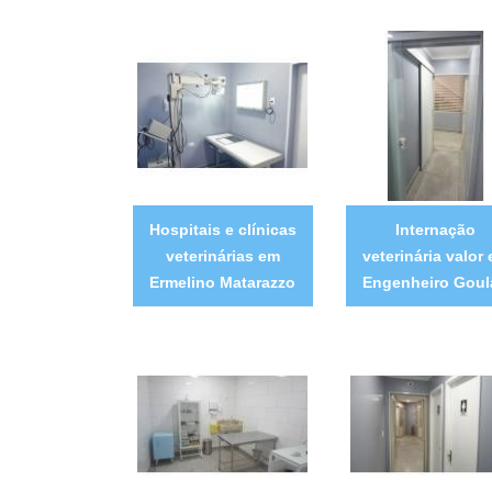
Hospitais e clínicas
Internação
veterinárias em
veterinária valor
Ermelino Matarazzo
Engenheiro Goul