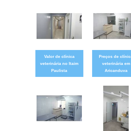
Valor de clínica
Preços de clíni
veterinária no Itaim
veterinária em
Paulista
Aricanduva