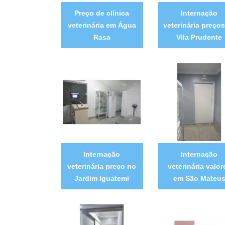
Preço de clínica
Internação
veterinária em Água
veterinária preços
Rasa
Vila Prudente
Internação
Internação
veterinária preço no
veterinária valor
Jardim Iguatemi
em São Mateu