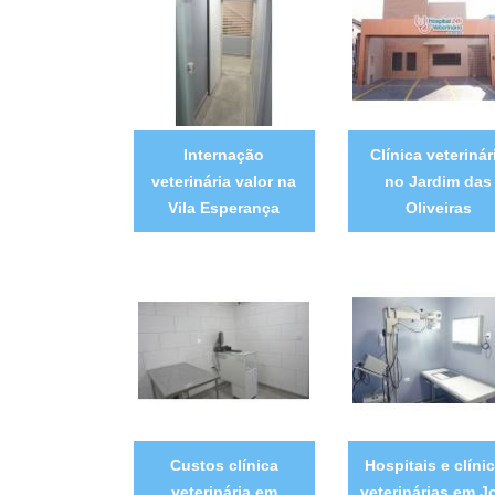
Internação
Clínica veterinár
veterinária valor na
no Jardim das
Vila Esperança
Oliveiras
Custos clínica
Hospitais e clíni
veterinária em
veterinárias em J