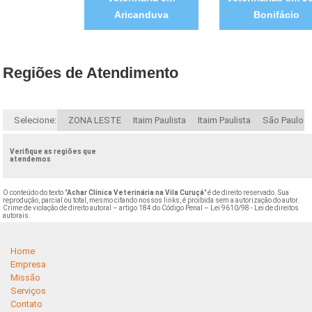
Aricanduva
Bonifácio
Regiões de Atendimento
Selecione:
ZONA LESTE
Itaim Paulista
Itaim Paulista
São Paulo
Verifique as regiões que
atendemos
O conteúdo do texto "
Achar Clínica Veterinária na Vila Curuçá
" é de direito reservado. Sua
reprodução, parcial ou total, mesmo citando nossos links, é proibida sem a autorização do autor.
Crime de violação de direito autoral – artigo 184 do Código Penal –
Lei 9610/98 - Lei de direitos
autorais
.
Home
Empresa
Missão
Serviços
Contato