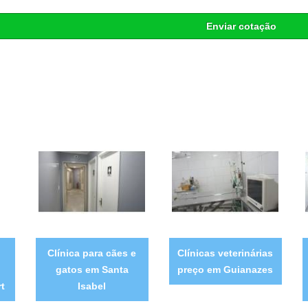
Enviar cotação
Clínica para cães e
Clínicas veterinárias
gatos em Santa
preço em Guianazes
t
Isabel