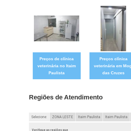
Preços de clínica
Preços clínica
veterinária no Itaim
veterinária em Mog
Paulista
das Cruzes
Regiões de Atendimento
Selecione:
ZONA LESTE
Itaim Paulista
Itaim Paulista
Verifique as regiões que