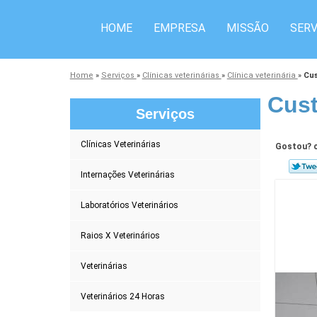
HOME
EMPRESA
MISSÃO
SERV
Home
»
Serviços
»
Clínicas veterinárias
»
Clínica veterinária
»
Cus
Cust
Serviços
Clínicas Veterinárias
Gostou? c
Internações Veterinárias
Laboratórios Veterinários
Raios X Veterinários
Veterinárias
Veterinários 24 Horas