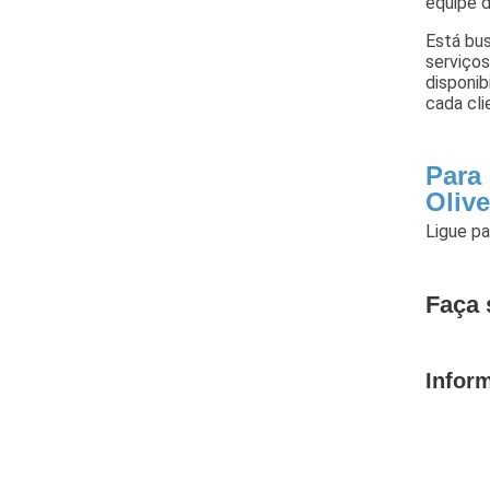
equipe d
Está bus
serviços
disponib
cada cli
Para
Olive
Ligue p
Faça 
Infor