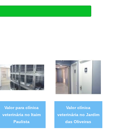
Valor para clínica
Valor clínica
veterinária no Itaim
veterinária no Jardim
Paulista
das Oliveiras