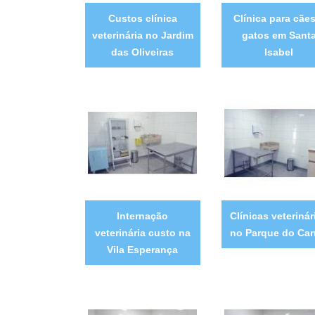
Custos clínica
Clínica para cães
veterinária no Jardim
gatos em Sant
das Oliveiras
Isabel
Internação
Clínicas veterinár
veterinária custo na
no Parque do Ca
Vila Esperança