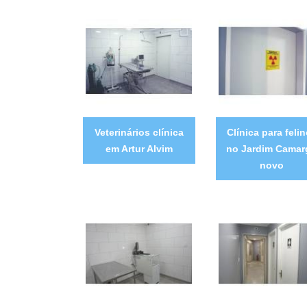
Veterinários clínica
Clínica para feli
em Artur Alvim
no Jardim Camar
novo