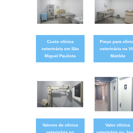
Custo clínica
Preço para clíni
veterinária em São
veterinária na Vi
Miguel Paulista
Matilde
Valores de clínica
Valor clínica
veterinária no
veterinária no Jar