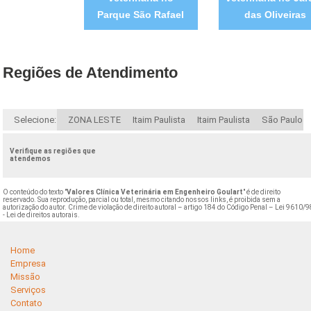
Parque São Rafael
das Oliveiras
Regiões de Atendimento
Selecione:
ZONA LESTE
Itaim Paulista
Itaim Paulista
São Paulo
Verifique as regiões que
atendemos
O conteúdo do texto "
Valores Clínica Veterinária em Engenheiro Goulart
" é de direito
reservado. Sua reprodução, parcial ou total, mesmo citando nossos links, é proibida sem a
autorização do autor. Crime de violação de direito autoral – artigo 184 do Código Penal –
Lei 9610/9
- Lei de direitos autorais
.
Home
Empresa
Missão
Serviços
Contato