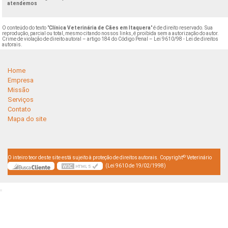
atendemos
O conteúdo do texto "
Clínica Veterinária de Cães em Itaquera
" é de direito reservado. Sua
reprodução, parcial ou total, mesmo citando nossos links, é proibida sem a autorização do autor.
Crime de violação de direito autoral – artigo 184 do Código Penal –
Lei 9610/98 - Lei de direitos
autorais
.
Home
Empresa
Missão
Serviços
Contato
Mapa do site
©
O inteiro teor deste site está sujeito à proteção de direitos autorais. Copyright
Veterinário
(Lei 9610 de 19/02/1998)