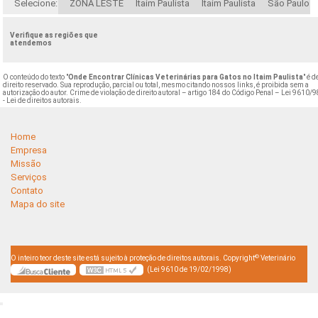
Selecione:
ZONA LESTE
Itaim Paulista
Itaim Paulista
São Paulo
Verifique as regiões que
atendemos
O conteúdo do texto "
Onde Encontrar Clínicas Veterinárias para Gatos no Itaim Paulista
" é d
direito reservado. Sua reprodução, parcial ou total, mesmo citando nossos links, é proibida sem a
autorização do autor. Crime de violação de direito autoral – artigo 184 do Código Penal –
Lei 9610/9
- Lei de direitos autorais
.
Home
Empresa
Missão
Serviços
Contato
Mapa do site
©
O inteiro teor deste site está sujeito à proteção de direitos autorais. Copyright
Veterinário
(Lei 9610 de 19/02/1998)