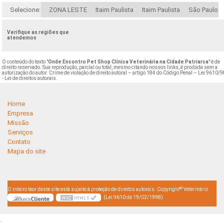
Selecione:
ZONA LESTE
Itaim Paulista
Itaim Paulista
São Paulo
Verifique as regiões que
atendemos
O conteúdo do texto "
Onde Encontro Pet Shop Clínica Veterinária na Cidade Patriarca
" é de
direito reservado. Sua reprodução, parcial ou total, mesmo citando nossos links, é proibida sem a
autorização do autor. Crime de violação de direito autoral – artigo 184 do Código Penal –
Lei 9610/9
- Lei de direitos autorais
.
Home
Empresa
Missão
Serviços
Contato
Mapa do site
©
O inteiro teor deste site está sujeito à proteção de direitos autorais. Copyright
Veterinário
(Lei 9610 de 19/02/1998)