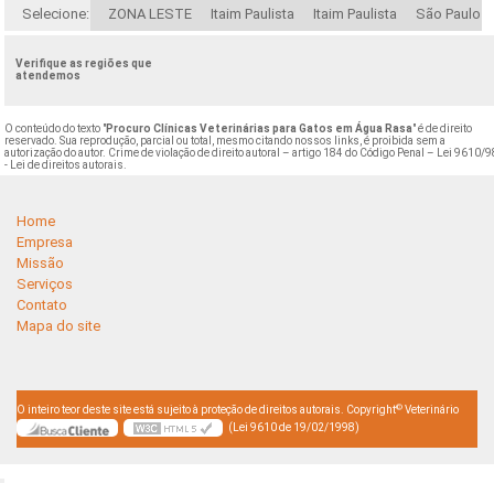
Selecione:
ZONA LESTE
Itaim Paulista
Itaim Paulista
São Paulo
Verifique as regiões que
atendemos
O conteúdo do texto "
Procuro Clínicas Veterinárias para Gatos em Água Rasa
" é de direito
reservado. Sua reprodução, parcial ou total, mesmo citando nossos links, é proibida sem a
autorização do autor. Crime de violação de direito autoral – artigo 184 do Código Penal –
Lei 9610/9
- Lei de direitos autorais
.
Home
Empresa
Missão
Serviços
Contato
Mapa do site
©
O inteiro teor deste site está sujeito à proteção de direitos autorais. Copyright
Veterinário
(Lei 9610 de 19/02/1998)