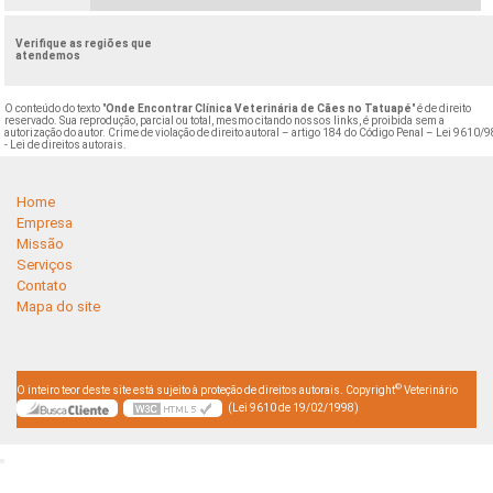
Verifique as regiões que
atendemos
O conteúdo do texto "
Onde Encontrar Clínica Veterinária de Cães no Tatuapé
" é de direito
reservado. Sua reprodução, parcial ou total, mesmo citando nossos links, é proibida sem a
autorização do autor. Crime de violação de direito autoral – artigo 184 do Código Penal –
Lei 9610/9
- Lei de direitos autorais
.
Home
Empresa
Missão
Serviços
Contato
Mapa do site
©
O inteiro teor deste site está sujeito à proteção de direitos autorais. Copyright
Veterinário
(Lei 9610 de 19/02/1998)