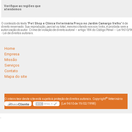
Verifique as regiões que
atendemos
O conteúdo do texto "
Pet Shop e Clínica Veterinária Preço no Jardim Camargo Velho
" é de
direito reservado. Sua reprodução, parcial ou total, mesmo citando nossos links, é proibida sem a
autorização do autor. Crime de violação de direito autoral – artigo 184 do Código Penal –
Lei 9610/9
- Lei de direitos autorais
.
Home
Empresa
Missão
Serviços
Contato
Mapa do site
©
O inteiro teor deste site está sujeito à proteção de direitos autorais. Copyright
Veterinário
(Lei 9610 de 19/02/1998)