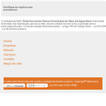
Verifique as regiões que
atendemos
O conteúdo do texto "
Onde Encontrar Clínica Veterinária de Cães em Água Rasa
" é de direito
reservado. Sua reprodução, parcial ou total, mesmo citando nossos links, é proibida sem a
autorização do autor. Crime de violação de direito autoral – artigo 184 do Código Penal –
Lei 9610/9
- Lei de direitos autorais
.
Home
Empresa
Missão
Serviços
Contato
Mapa do site
©
O inteiro teor deste site está sujeito à proteção de direitos autorais. Copyright
Veterinário
(Lei 9610 de 19/02/1998)