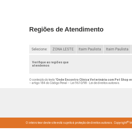
Regiões de Atendimento
Selecione:
ZONA LESTE
Itaim Paulista
Itaim Paulista
Verifique as regiões que
atendemos
O conteúdo do texto "
Onde Encontro Clínica Veterinária com Pet Shop e
– artigo 184 do Código Penal –
Lei 9610/98 - Lei de direitos autorais
.
©
O inteiro teor deste site está sujeito à proteção de direitos autorais. Copyright
Ve