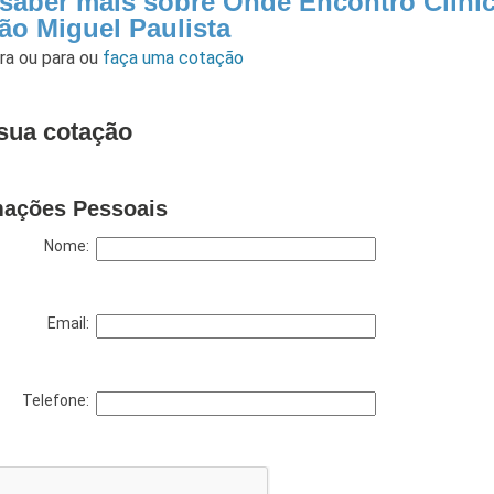
 saber mais sobre Onde Encontro Clínic
ão Miguel Paulista
ara
ou para
ou
faça uma cotação
sua cotação
mações Pessoais
Nome:
Email:
Telefone: