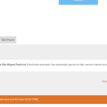
São Paulo
m São Miguel Paulista
" é de direito reservado. Sua reprodução, parcial ou total, mesmo citando noss
Ho
terinário (Lei 9610 de 19/02/1998)