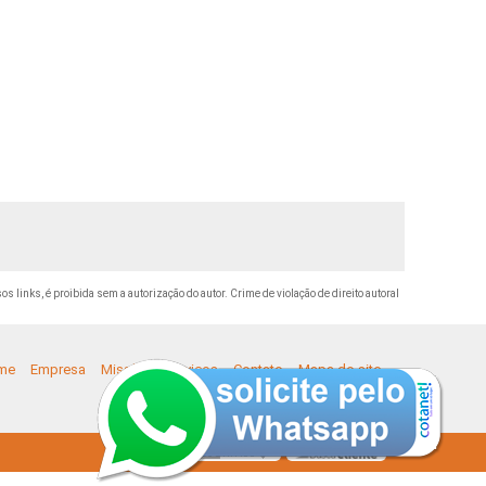
os links, é proibida sem a autorização do autor. Crime de violação de direito autoral
me
Empresa
Missão
Serviços
Contato
Mapa do site