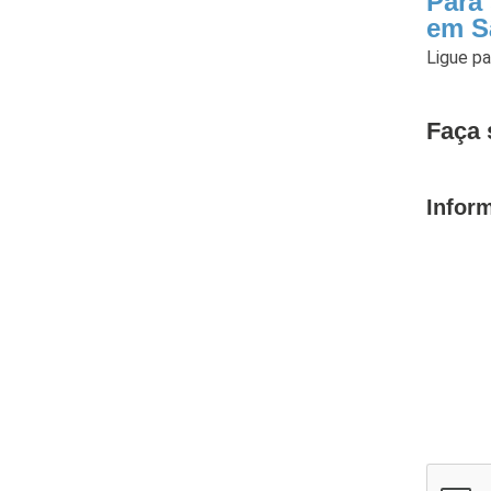
Para
em S
Ligue p
Faça 
Infor