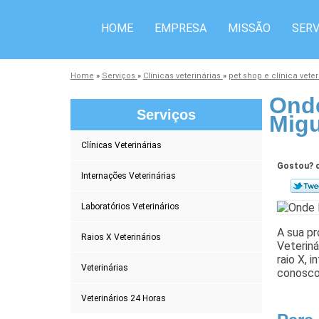
HOME
EMPRESA
MISSÃO
SERV
Home
»
Serviços
»
Clínicas veterinárias
»
pet shop e clínica vete
Onde
Serviços
Migu
Clínicas Veterinárias
Gostou? c
Internações Veterinárias
Laboratórios Veterinários
A sua pr
Raios X Veterinários
Veteriná
raio X, 
Veterinárias
conosco
Veterinários 24 Horas