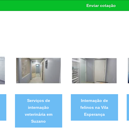
Enviar cotação
Serviços de
Internação de
internação
felinos na Vila
veterinária em
Esperança
Suzano