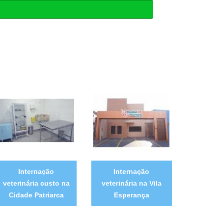
Internação
Internação
veterinária custo na
veterinária na Vila
Cidade Patriarca
Esperança