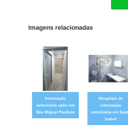
Imagens relacionadas
Internação
Hospitais de
veterinária valor em
internação
São Miguel Paulista
veterinária em San
Isabel