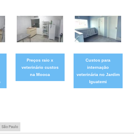
Preços raio x
Custos para
veterinário custos
internação
na Mooca
veterinária no Jardim
s
Iguatemi
São Paulo