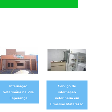
Internação
Serviço de
veterinária na Vila
internação
Esperança
veterinária em
Ermelino Matarazzo