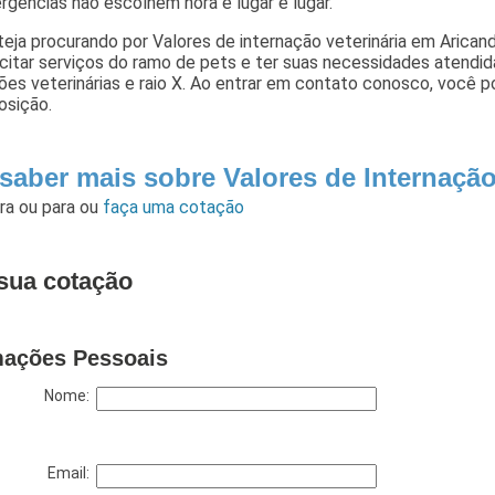
gências não escolhem hora e lugar e lugar.
eja procurando por Valores de internação veterinária em Arican
icitar serviços do ramo de pets e ter suas necessidades atendidas
ões veterinárias e raio X. Ao entrar em contato conosco, você 
osição.
 saber mais sobre Valores de Internaçã
ara
ou para
ou
faça uma cotação
sua cotação
mações Pessoais
Nome:
Email: