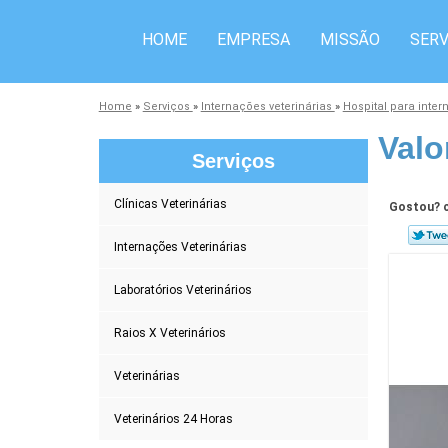
HOME
EMPRESA
MISSÃO
SERV
Home
»
Serviços
»
Internações veterinárias
»
Hospital para inter
Valo
Serviços
Clínicas Veterinárias
Gostou? c
Internações Veterinárias
Laboratórios Veterinários
Raios X Veterinários
Veterinárias
Veterinários 24 Horas