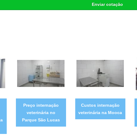
Enviar cotação
Preço internação
Custos internação
veterinária no
veterinária na Mooca
ta
Parque São Lucas