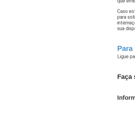
que emer
Caso est
para sol
internaç
sua disp
Para
Ligue p
Faça 
Infor