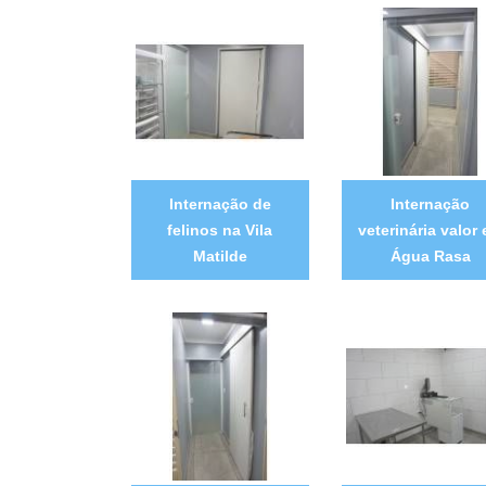
Internação de
Internação
felinos na Vila
veterinária valor
Matilde
Água Rasa