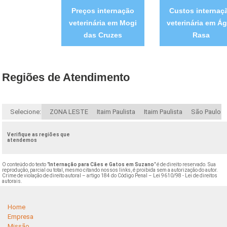
Preços internação
Custos internaç
veterinária em Mogi
veterinária em Á
das Cruzes
Rasa
Regiões de Atendimento
Selecione:
ZONA LESTE
Itaim Paulista
Itaim Paulista
São Paulo
Verifique as regiões que
atendemos
O conteúdo do texto "
Internação para Cães e Gatos em Suzano
" é de direito reservado. Sua
reprodução, parcial ou total, mesmo citando nossos links, é proibida sem a autorização do autor.
Crime de violação de direito autoral – artigo 184 do Código Penal –
Lei 9610/98 - Lei de direitos
autorais
.
Home
Empresa
Missão