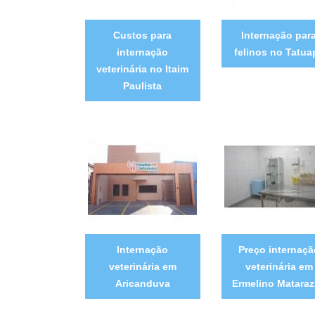
Custos para
Internação par
internação
felinos no Tatua
veterinária no Itaim
Paulista
Internação
Preço internaçã
veterinária em
veterinária em
Aricanduva
Ermelino Matara