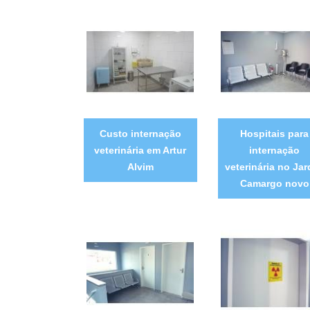
Custo internação
Hospitais para
veterinária em Artur
internação
Alvim
veterinária no Jar
Camargo novo