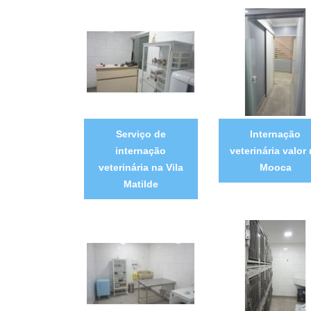
Serviço de
Internação
internação
veterinária valor
veterinária na Vila
Mooca
Matilde