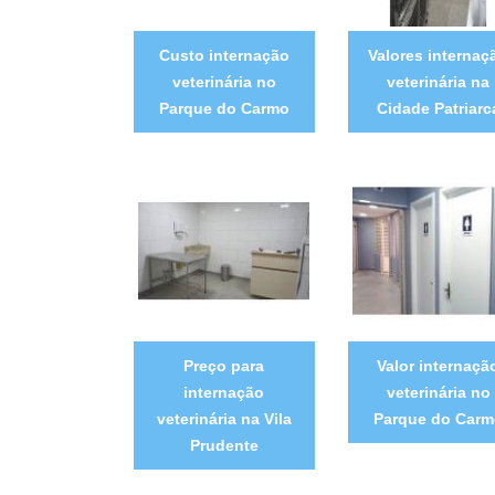
Custo internação
Valores internaç
veterinária no
veterinária na
Parque do Carmo
Cidade Patriarc
Preço para
Valor internaçã
internação
veterinária no
veterinária na Vila
Parque do Carm
Prudente