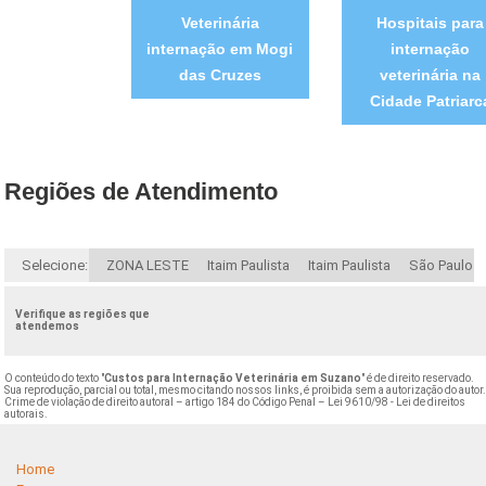
Veterinária
Hospitais para
internação em Mogi
internação
das Cruzes
veterinária na
Cidade Patriarc
Regiões de Atendimento
Selecione:
ZONA LESTE
Itaim Paulista
Itaim Paulista
São Paulo
Verifique as regiões que
atendemos
O conteúdo do texto "
Custos para Internação Veterinária em Suzano
" é de direito reservado.
Sua reprodução, parcial ou total, mesmo citando nossos links, é proibida sem a autorização do autor
Crime de violação de direito autoral – artigo 184 do Código Penal –
Lei 9610/98 - Lei de direitos
autorais
.
Home