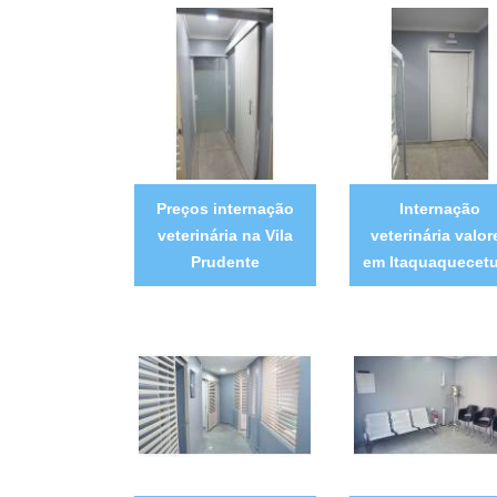
Preços internação
Internação
veterinária na Vila
veterinária valor
Prudente
em Itaquaquecet