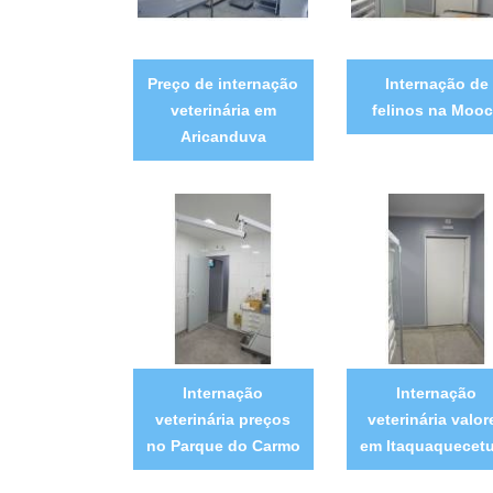
Preço de internação
Internação de
veterinária em
felinos na Moo
Aricanduva
Internação
Internação
veterinária preços
veterinária valor
no Parque do Carmo
em Itaquaquecet