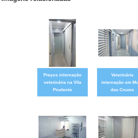
Preços internação
Veterinária
veterinária na Vila
internação em M
Prudente
das Cruzes