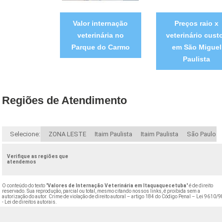
Valor internação
Preços raio x
veterinária no
veterinário cust
Parque do Carmo
em São Miguel
Paulista
Regiões de Atendimento
Selecione:
ZONA LESTE
Itaim Paulista
Itaim Paulista
São Paulo
Verifique as regiões que
atendemos
O conteúdo do texto "
Valores de Internação Veterinária em Itaquaquecetuba
" é de direito
reservado. Sua reprodução, parcial ou total, mesmo citando nossos links, é proibida sem a
autorização do autor. Crime de violação de direito autoral – artigo 184 do Código Penal –
Lei 9610/9
- Lei de direitos autorais
.