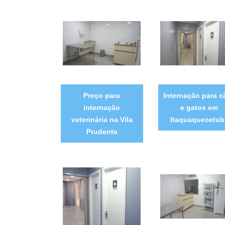
Preço para
Internação para c
internação
e gatos em
veterinária na Vila
Itaquaquecetub
Prudente