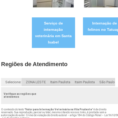
Serviço de
Internação de
internação
felinos no Tatua
veterinária em Santa
Isabel
Regiões de Atendimento
Selecione:
ZONA LESTE
Itaim Paulista
Itaim Paulista
São Paulo
Verifique as regiões que
atendemos
O conteúdo do texto "
Valor para Internação Veterinária na Vila Prudente
" é de direito
reservado. Sua reprodução, parcial ou total, mesmo citando nossos links, é proibida sem a
autorização do autor. Crime de violação de direito autoral – artigo 184 do Código Penal –
Lei 9610/9