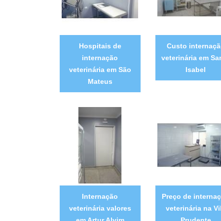
Hospitais de
Custo internaç
internação
veterinária em Sa
veterinária em São
Isabel
Mateus
Internação
Preço de interna
veterinária valores
veterinária na Vi
em Artur Alvim
Prudente