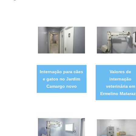
Internação para cães
Valores de
e gatos no Jardim
internação
Camargo novo
veterinária em
Ermelino Matara