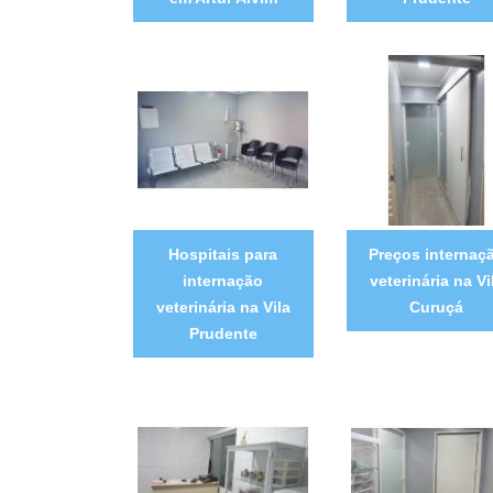
Hospitais para
Preços internaç
internação
veterinária na Vi
veterinária na Vila
Curuçá
Prudente