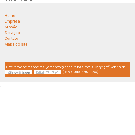
- Lei de direitos autorais
.
Home
Empresa
Missão
Serviços
Contato
Mapa do site
©
O inteiro teor deste site está sujeito à proteção de direitos autorais. Copyright
Veterinário
(Lei 9610 de 19/02/1998)