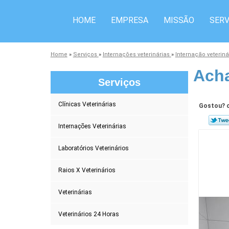
HOME
EMPRESA
MISSÃO
SERV
Home
»
Serviços
»
Internações veterinárias
»
Internação veterin
Acha
Serviços
Clínicas Veterinárias
Gostou? c
Internações Veterinárias
Laboratórios Veterinários
Raios X Veterinários
Veterinárias
Veterinários 24 Horas