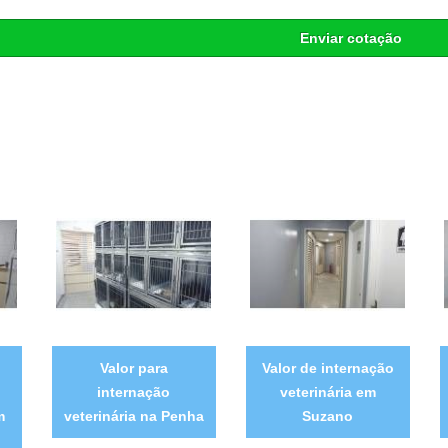
Enviar cotação
Valor para
Valor de internação
internação
veterinária em
m
veterinária na Penha
Suzano