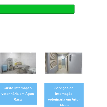
Custo internação
Serviços de
veterinária em Água
internação
Rasa
veterinária em Artur
Alvim