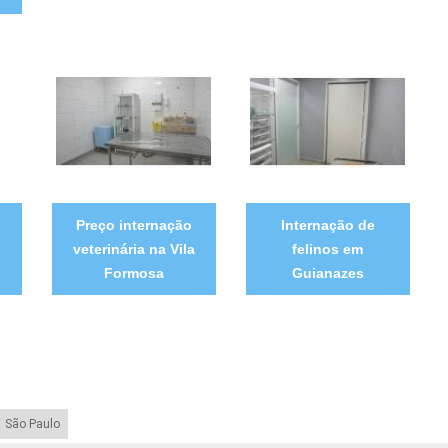
Preço internação
Internação de
s
veterinária na Vila
felinos em
Formosa
Guianazes
São Paulo