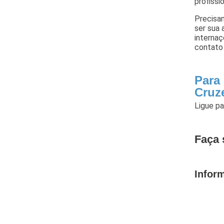
profissi
Precisa
ser sua 
internaç
contato
Para
Cruz
Ligue p
Faça 
Infor