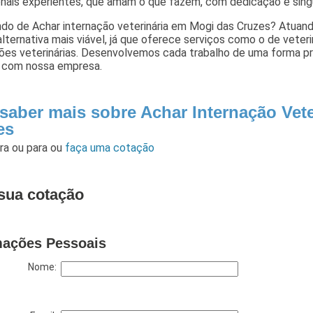
onais experientes, que amam o que fazem, com dedicação e sing
ndo de Achar internação veterinária em Mogi das Cruzes? Atuan
alternativa mais viável, já que oferece serviços como o de veteriná
ões veterinárias. Desenvolvemos cada trabalho de uma forma pro
 com nossa empresa.
 saber mais sobre Achar Internação Vet
es
ara
ou para
ou
faça uma cotação
sua cotação
mações Pessoais
Nome: