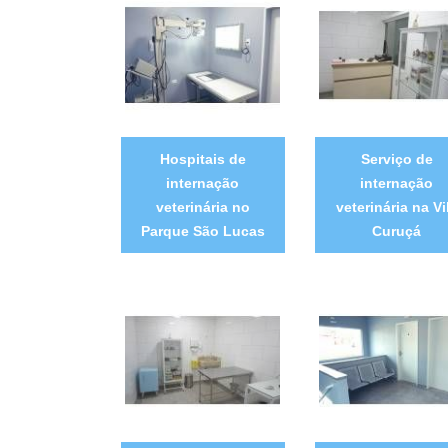
Hospitais de
Serviço de
internação
internação
veterinária no
veterinária na Vi
Parque São Lucas
Curuçá