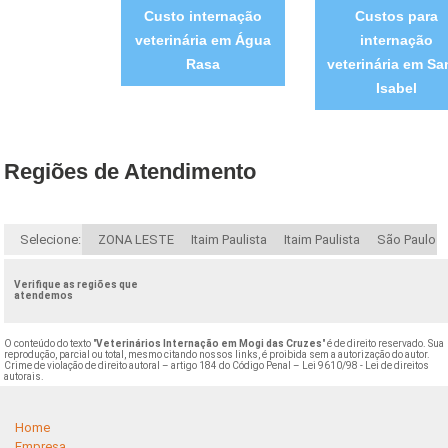
Custo internação
Custos para
veterinária em Água
internação
Rasa
veterinária em Sa
Isabel
Regiões de Atendimento
Selecione:
ZONA LESTE
Itaim Paulista
Itaim Paulista
São Paulo
Verifique as regiões que
atendemos
O conteúdo do texto "
Veterinários Internação em Mogi das Cruzes
" é de direito reservado. Sua
reprodução, parcial ou total, mesmo citando nossos links, é proibida sem a autorização do autor.
Crime de violação de direito autoral – artigo 184 do Código Penal –
Lei 9610/98 - Lei de direitos
autorais
.
Home
Empresa