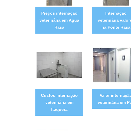
Preços internação
Internação
veterinária em Água
veterinária valor
Rasa
na Ponte Rasa
Custos internação
Valor internaçã
veterinária em
veterinária em P
Itaquera