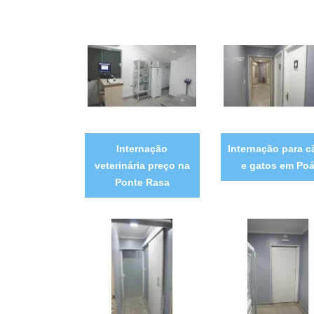
Internação
Internação para c
veterinária preço na
e gatos em Po
Ponte Rasa