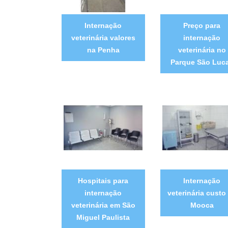
Internação
Preço para
veterinária valores
internação
na Penha
veterinária no
Parque São Luc
Hospitais para
Internação
internação
veterinária custo
veterinária em São
Mooca
Miguel Paulista