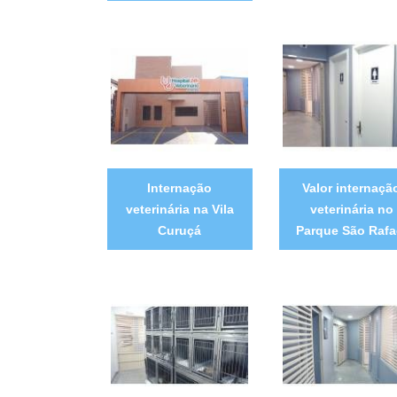
Internação
Valor internaçã
veterinária na Vila
veterinária no
Curuçá
Parque São Rafa