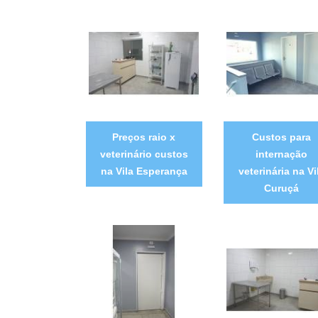
Preços raio x
Custos para
veterinário custos
internação
na Vila Esperança
veterinária na Vi
Curuçá