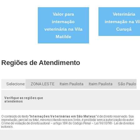
Valor para
Veterinária
internação
internação na Vi
veterinária na Vila
Curuçá
Matilde
Regiões de Atendimento
Selecione:
ZONA LESTE
Itaim Paulista
Itaim Paulista
São Paulo
Verifique as regiões que
atendemos
O conteúdo do texto "
Internações Veterinárias em São Mateus
" é de direito reservado. Sua
reprodução, parcial ou total, mesmo citando nossos links, é proibida sem a autorização do autor.
Crime de violação de direito autoral – artigo 184 do Código Penal –
Lei 9610/98 - Lei de direitos
autorais
.