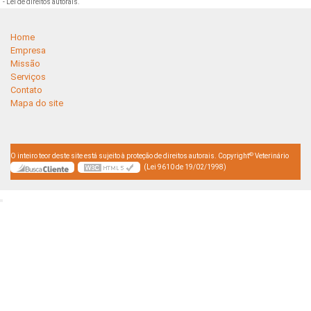
- Lei de direitos autorais
.
Home
Empresa
Missão
Serviços
Contato
Mapa do site
©
O inteiro teor deste site está sujeito à proteção de direitos autorais. Copyright
Veterinário
(Lei 9610 de 19/02/1998)