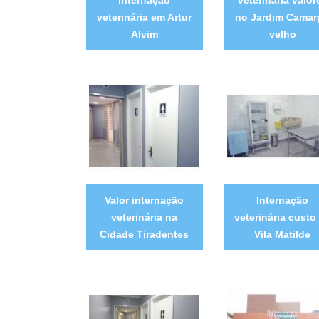
veterinária em Artur
no Jardim Camar
Alvim
velho
Valor internação
Internação
veterinária na
veterinária custo
Cidade Tiradentes
Vila Matilde