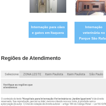
Internação para cães
Internação
e gatos em Itaquera
veterinária no
Parque São Rafa
Regiões de Atendimento
Selecione:
ZONA LESTE
Itaim Paulista
Itaim Paulista
São Paulo
Verifique as regiões que
atendemos
O conteúdo do texto "
Hospitais para Internação Veterinária no Jardim Iguatemi
" é de direito
reservado. Sua reprodução, parcial ou total, mesmo citando nossos links, é proibida sem a
autorização do autor. Crime de violação de direito autoral – artigo 184 do Código Penal –
Lei 9610/9