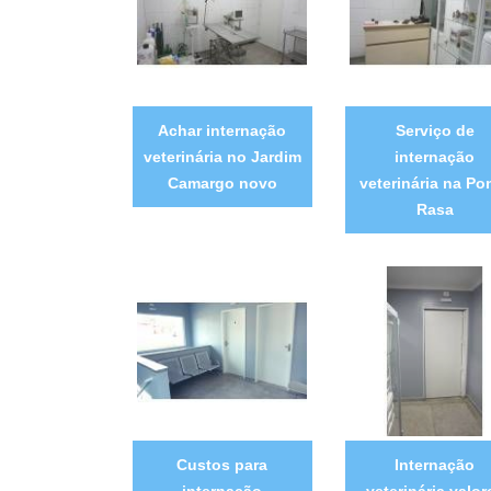
Achar internação
Serviço de
veterinária no Jardim
internação
Camargo novo
veterinária na Po
Rasa
Custos para
Internação
internação
veterinária valor