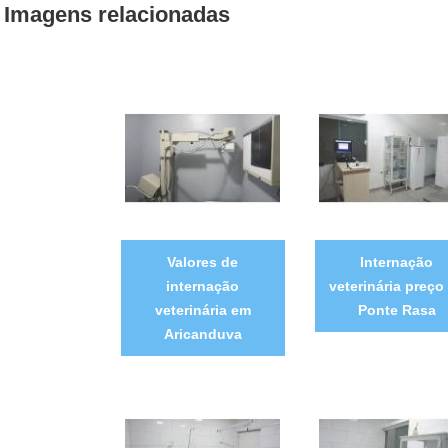
Imagens relacionadas
Valores de
Internação
internação
veterinária preço
veterinária em
Ponte Rasa
Aricanduva